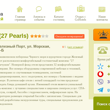
Главная
Анонсы и
Каталог
Отдых с
Наши
страница
события
гостиниц
GoHotels
контакты
27 Pearls)
Ожидаем возвращения!
елезный Порт
,
ул. Морская,
0
/5
(
нет отзывов
)
-Б
 живописном побережье Черного моря в курортном городе Железный
Время раб
рт расположился комфортабельный гостиничный комплекс "27
мчужин". Номерной фонд отеля представлен 32 комфортабельными
мерами. Все номера оборудованы современной мебелью и техникой,
евизорами со спутниковым телевидением, системой
диционирования, пол с подогревом, все номера с балконами с видами
море. В уютном кафе отеля с летней площадкой гостям предложат
3
едать блюда домашней кухни. Изюминкой отеля является уникальный
A-комплекс с лучшими специалистами и широким спектром услуг: СПА-
g
сула, солярий, бассейн с гидромассажем, инфракрасная сауна. На
рритории размещен открытый бассейн с шезлонгами. Специально для
тей разработаны экскурсионные туры, специальные предложения для
Поиск о
лодоженов.