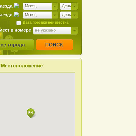
заезда
Месяц
День
ыезда
Месяц
День
Дата поездки неизвестна
мест в номере
не указано
Местоположение