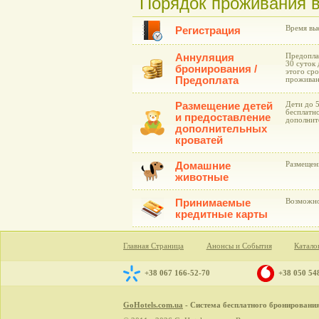
Порядок проживания в
Время вые
Регистрация
Аннуляция
Предоплат
30 суток 
бронирования /
этого сро
Предоплата
проживан
Размещение детей
Дети до 
бесплатно
и предоставление
дополнит
дополнительных
кроватей
Домашние
Размещен
животные
Принимаемые
Возможно
кредитные карты
Главная Страница
Анонсы и События
Катало
+38 067 166-52-70
+38 050 54
GoHotels.com.ua
- Система бесплатного бронирования 