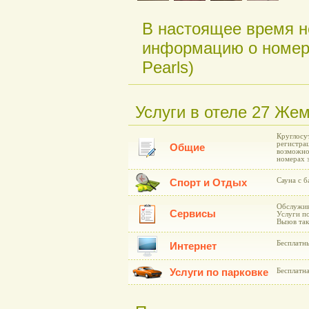
В настоящее время н
информацию о номера
Pearls)
Услуги в отеле 27 Жем
Круглосу
регистра
Общие
возможнос
номерах 
Сауна с б
Спорт и Отдых
Обслужива
Сервисы
Услуги п
Вызов та
Бесплатн
Интернет
Услуги по парковке
Бесплатна