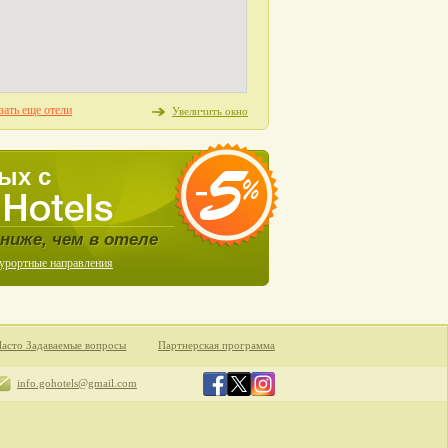
зать еще отели
Увеличить окно
ых с
ниже, чем в отеле
курортные направления
Часто Задаваемые вопросы
Партнерская программа
info.gohotels@gmail.com