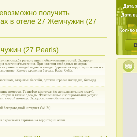
Дата 
евозможно получить
Дата в
х в отеле 27 Жемчужин (27
Кол-во 
чужин (27 Pearls)
точная служба регистрации и обслуживания гостей. Экспресс-
ция заселения/выселения. При наличии свободных номеров
ть раннего заезда/позднего выезда. Курение на территории отеля и в
запрещено. Камера хранения багажа. Кафе. Сейф.
ассейном, открытый бассейн, детская игровая площадка, бильярд.
ние номеров. Трансфер в/из отеля (за дополнительную плату).
о стирке и глажке одежды. Факсимильные и копировальные услуги.
кси, скорой помощи. Экскурсионное обслуживание.
ый беспроводной интернет (Wi-Fi)
я охраняемая парковка на территории отеля.