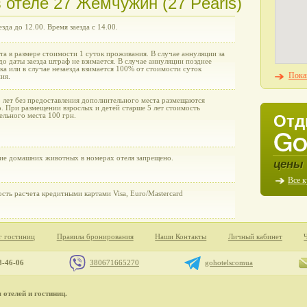
 отеле 27 Жемчужин (27 Pearls)
зда до 12.00. Время заезда с 14.00.
а в размере стоимости 1 суток проживания. В случае аннуляции за
до даты заезда штраф не взимается. В случае аннуляции позднее
ка или в случае незаезда взимается 100% от стоимости суток
Пока
ия.
5 лет без предоставления дополнительного места размещаются
. При размещении взрослых и детей старше 5 лет стоимость
ельного места 100 грн.
Отд
ие домашних животных в номерах отеля запрещено.
цены 
Все 
сть расчета кредитными картами Visa, Euro/Mastercard
г гостиниц
Правила бронирования
Наши Контакты
Личный кабинет
8-46-06
380671665270
gohotelscomua
отелей и гостиниц.