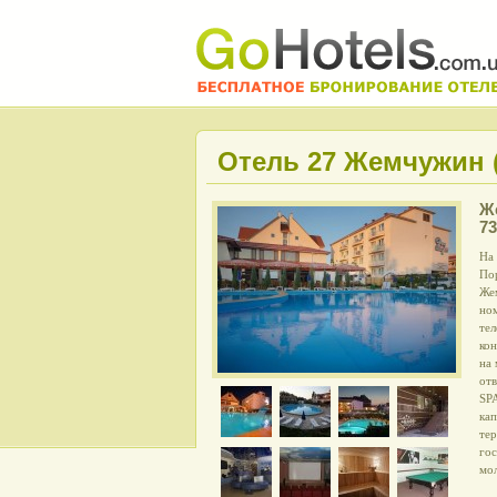
Отель 27 Жемчужин (
Ж
73
На
По
Же
но
тел
кон
на 
отв
SP
кап
те
гос
мо