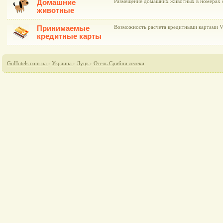
Домашние
Размещение домашних животных в номерах о
животные
Принимаемые
Возможность расчета кредитными картами Vis
кредитные карты
GoHotels.com.ua
›
Украина
›
Луцк
›
Отель Срибни лелеки