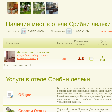
Наличие мест в отеле Срибни лелеки
Дата заезда
Дата выезда
Проверить
Количество
Цена
Тип номера
Тип питания
человек
за 1 ночь
Двухместный улучшенный
подробная информация о
UAH
номере и ценах
BB
1350
Количество номеров: 1
Услуги в отеле Срибни лелеки
Круглосуточная служба регистрации и обслу
регистрация заселения/выселения. При нали
возможность раннего заезда/позднего выезд
Общие
Семейные номера. Номера для новобрачных. 
европейской кухни. Бар/кафе. Камера хранен
украинской кухней.
Турецкий хамам. Бассейн. Детская игровая п
Спорт и Отдых