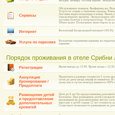
Беседки. Бильярд. Русская парная. Экскурсии
Обслуживание номеров. Конференц-зал. Возм
Услуги по стирке и глажению одежды. Факси
Доставка корреспонденции в номер. Вызов т
Сервисы
определенному времени. Экскурсионное обс
доставка билетов в театр/кинотеатр. Услуги
Обмен валют. Пользование мини-баром за до
Бесплатный беспроводной интернет (Wi-Fi).
Интернет
Бесплатная охраняемая парковка на террито
Услуги по парковке
парковке.
Порядок проживания в отеле Срибни 
Время выезда до 12:00. Время заезда с 12:30.
Регистрация
Аннуляция
Предоплата в размере стоимости 1 суток про
суток до даты заезда штраф не взимается. В 
бронирования /
срока или в случае незаезда взимается 100%
Предоплата
Размещение детей
Дети до 6 лет без предоставления дополнит
бесплатно. При размещении детей в возрасте
и предоставление
проживания на дополнительных местах соста
дополнительных
взрослых и детей старше 12 лет стоимость д
Существует возможность размещения на доп
кроватей