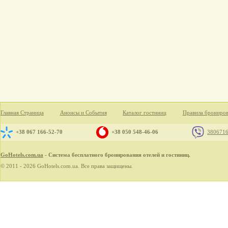
Главная Страница
Анонсы и События
Каталог гостиниц
Правила брониро
+38 067 166-52-70
+38 050 548-46-06
380671
GoHotels.com.ua
- Система бесплатного бронирования отелей и гостиниц.
© 2011 - 2026 GoHotels.com.ua. Все права защищены.