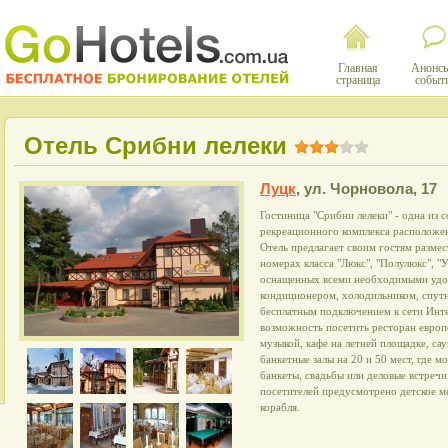
Главная
Анонсы
страница
событ
Отель Срибни лелеки
Луцк
,
ул. Чорновола, 17
Гостиница "Срибни лелеки" - одна из
рекреационного комплекса расположен
Отель предлагает своим гостям разме
номерах класса "Люкс", "Полулюкс", "
оснащенных всеми необходимыми удоб
кондиционером, холодильником, спут
бесплатным подключением к сети Инте
возможность посетить ресторан европ
музыкой, кафе на летней площадке, сау
банкетные залы на 20 и 50 мест, где 
банкеты, свадьбы или деловые встречи
посетителей предусмотрено детское м
корабля.