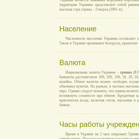
Украины является важными морскими воротами
территории Украины представляет собой равнин
высокая гора страны – Говерла (2061 м).
Население
Численность населения Украины составляет 
Также в Украине проживают белорусы, крымские та
Валюта
Национальная валюта Украины –
гривна (U
банкноты достоинством 500, 200, 100, 50, 20, 10,
копейка. Обмен валюты можно свободно осущес
обменных пунктах. На рынках, в частных магазин
евро. Однако следует помнить, что гривна являет
возникнуть сложности при обмене. Кредитные ка
практически везде, включая отели, магазины и
банках.
Часы работы учрежде
Время в Украине на 2 часа опережает Гринвич
зимнее время. Продовольственные магазины и апте