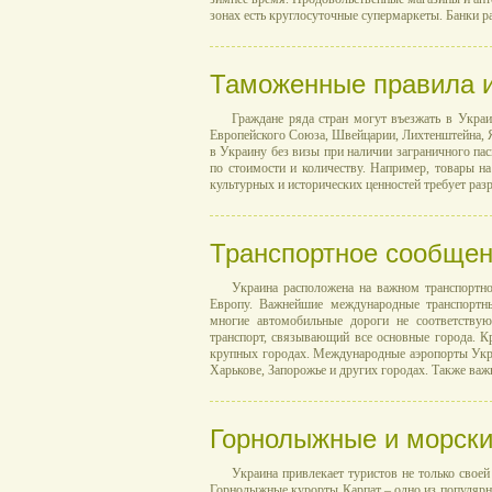
зонах есть круглосуточные супермаркеты. Банки ра
Таможенные правила и
Граждане ряда стран могут въезжать в Укра
Европейского Союза, Швейцарии, Лихтенштейна, Я
в Украину без визы при наличии заграничного па
по стоимости и количеству. Например, товары н
культурных и исторических ценностей требует ра
Транспортное сообще
Украина расположена на важном транспортн
Европу. Важнейшие международные транспортны
многие автомобильные дороги не соответствую
транспорт, связывающий все основные города. К
крупных городах. Международные аэропорты Укра
Харькове, Запорожье и других городах. Также ва
Горнолыжные и морски
Украина привлекает туристов не только своей
Горнолыжные курорты Карпат – одно из популярны