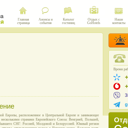
Главная
Анонсы и
Каталог
Отдых с
Наши
страница
события
гостиниц
GoHotels
контакты
Время раб
3
g
ение
ной Европы, расположенное в Центральной Европе и занимающее
Отд
с несколькими странами Европейского Союза: Венгрией, Польшей,
и бывшего СНГ: Россией, Молдовой и Белоруссией. Южный регион