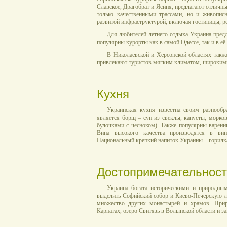
Славское, Драгобрат и Ясиня, предлагают отличны
только качественными трассами, но и живопис
развитой инфраструктурой, включая гостиницы, ре
Для любителей летнего отдыха Украина предл
популярны курорты как в самой Одессе, так и в её
В Николаевской и Херсонской областях такж
привлекают туристов мягким климатом, широким
Кухня
Украинская кухня известна своим разнооб
является борщ – суп из свеклы, капусты, морко
булочками с чесноком). Также популярны варени
Вина высокого качества производятся в вин
Национальный крепкий напиток Украины – горилк
Достопримечательнос
Украина богата историческими и природны
выделить Софийский собор и Киево-Печерскую ла
множество других монастырей и храмов. При
Карпатах, озеро Свитязь в Волынской области и з