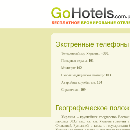
Экстренные телефоны
Телефонный код Украины:
+380
.
Пожарная охрана:
101
Милиция:
102
Скорая медицинская помощь:
103
Аварийная служба газа:
104
Справочная:
109
Географическое полож
Украина
– крупнейшее государство Восточ
площадь 603,7 тыс. кв. км. Украина граничит 
Словакией, Румынией, а также с государствам