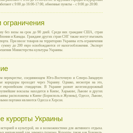
ботают с 9:00 до 16:00-17:00, обменные пункты – с 9:00 до 20:00.
 ограничения
ину без визы на срок до 90 дней. Среди них граждане США, стран
понии и Канады. Граждане других стран СНГ также могут въезжать
спорта. При ввозе товаров на территорию Украины есть ограничения
а сумму до 200 евро освобождаются от налогообложения. Экспорт
зрешения Министерства культуры Украины.
ние
ом перекрестке, соединяющем Юго-Восточную и Северо-Западную
е коридоры проходят через Украину. Однако, несмотря на это,
т европейским стандартам. В Украине развит железнодорожный
рупнейшие вокзалы находятся в Киеве, Харькове, Львове и других
ины расположены в Киеве (Борисполь и Жуляны), Одессе, Львове,
жными портами являются Одесса и Херсон.
е курорты Украины
 историей и культурой, но и возможностями для активного отдыха.
х направлений для зимнего туризма. Курорты, такие как Буковель,