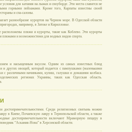
е условия для катания на лыжах и сноуборде. Эти места славятся не
ными горными пейзажами. Кроме того, Карпаты известны своей
стораны и спа-салоны.
агает разнообразие курортов на Черном море. В Одесской области
 пригородах, например, в Затоке и Кирилловке.
е расположены пляжи и курорты, такие как Коблево. Эти курорты
и пляжами и возможностями для водных видов спорта.
разием и насыщенным вкусом. Одним из самых известных блюд
ви и других овощей, который подается с пампушками (маленькими
ки с различными начинками, кулиш, галушки и домашняя колбаса.
одельческих регионах Украины, таких как Одесская область.
а.
ти
ми достопримечательностями. Среди религиозных святынь можно
вру в Киеве, Почаевскую лавру в Тернопольской области, а также
родные достопримечательности включают Мраморную пещеру в
аповедник “Аскания-Нова” в Херсонской области.