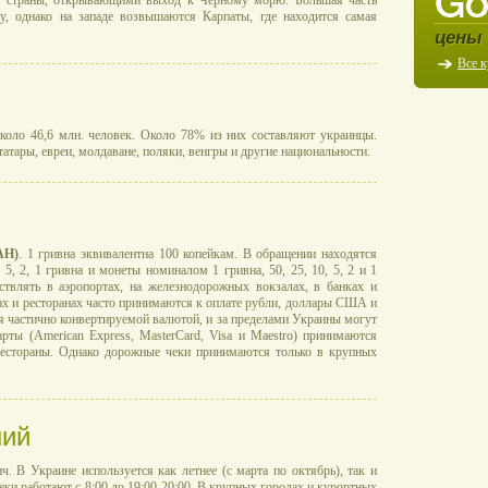
 страны, открывающими выход к Черному морю. Большая часть
у, однако на западе возвышаются Карпаты, где находится самая
цены 
Все 
около 46,6 млн. человек. Около 78% из них составляют украинцы.
тары, евреи, молдаване, поляки, венгры и другие национальности.
AH)
. 1 гривна эквивалентна 100 копейкам. В обращении находятся
 5, 2, 1 гривна и монеты номиналом 1 гривна, 50, 25, 10, 5, 2 и 1
твлять в аэропортах, на железнодорожных вокзалах, в банках и
ах и ресторанах часто принимаются к оплате рубли, доллары США и
ся частично конвертируемой валютой, и за пределами Украины могут
рты (American Express, MasterCard, Visa и Maestro) принимаются
 рестораны. Однако дорожные чеки принимаются только в крупных
ний
. В Украине используется как летнее (с марта по октябрь), так и
ки работают с 8:00 до 19:00-20:00. В крупных городах и курортных