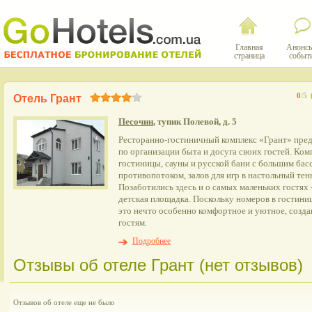
Главная
Анонсы
страница
событ
0
/5
Отель Грант
Песочин
, тупик Полевой, д. 5
Ресторанно-гостиничный комплекс «Грант» пред
по организации быта и досуга своих гостей. Ком
гостиницы, сауны и русской бани с большим бас
противопотоком, залов для игр в настольный тен
Позаботились здесь и о самых маленьких гостях 
детская площадка. Поскольку номеров в гостиниц
это нечто особенно комфортное и уютное, созд
гостям.
Подробнее
Отзывы об отеле Грант (нет отзывов)
Отзывов об отеле еще не было