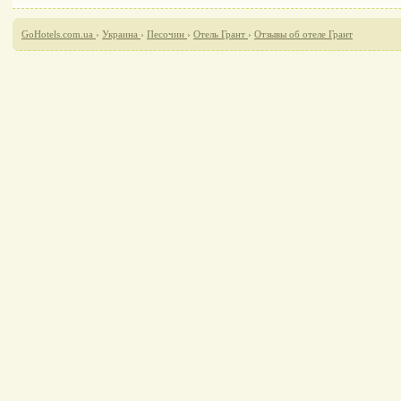
GoHotels.com.ua
›
Украина
›
Песочин
›
Отель Грант
›
Отзывы об отеле Грант