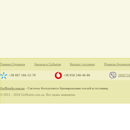
Главная Страница
Анонсы и События
Каталог гостиниц
Правила брониро
+38 067 166-52-70
+38 050 548-46-06
380671
GoHotels.com.ua
- Система бесплатного бронирования отелей и гостиниц.
© 2011 - 2026 GoHotels.com.ua. Все права защищены.