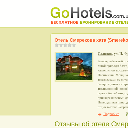
Отель Смерекова хата (Smereko
Славское
, ул. И. Ф
Комфортабельный оте
дикой природы благод
живописном поселке С
Политехник. Фонд но
телевизорами со спу
беспроводным интерне
традиционной, самобы
сауна с бассейном, о
принадлежностями дл
Первозданная природа
отдых в отеле Смерек
Подробнее
Отзывы об отеле Смер