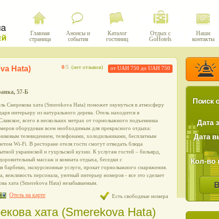
Главная
Анонсы и
Каталог
Отдых с
Наши
страница
события
гостиниц
GoHotels
контакты
va Hata)
0
/5
(нет отзывов)
от UAH 750 до UAH 750
ранка, 57-Б
Поиск о
ль Смерекова хата (Smerekova Hata) поможет окунуться в атмосферу
аря интерьеру из натурального дерева. Отель находится в
лавское, всего в нескольких метрах от горнолыжного подъемника
Дата 
меров оборудован всем необходимым для прекрасного отдыха:
тниковым телевидением, телефонами, холодильниками, бесплатным
Дата в
том Wi-Fi. В ресторане отеля гости смогут отведать блюда
тной украинской и гуцульской кухни. К услугам гостей – бильярд,
здоровительный массаж и комната отдыха, беседки с
Кол-во 
я барбекю, экскурсионные услуги, прокат горнолыжного снаряжения.
, вежливость персонала, уютный интерьер номеров - все это сделает
ова хата (Smerekova Hata) незабываемым.
Отель на карте
Есть свободные номера
екова хата (Smerekova Hata)