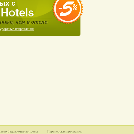
ых с
ниже, чем в отеле
курортные направления
Часто Задаваемые вопросы
Партнерская программа