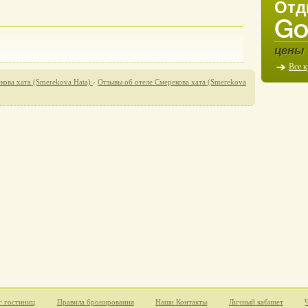
Отд
цены 
Все 
кова хата (Smerekova Hata)
›
Отзывы об отеле Смерекова хата (Smerekova
г гостиниц
Правила бронирования
Наши Контакты
Личный кабинет