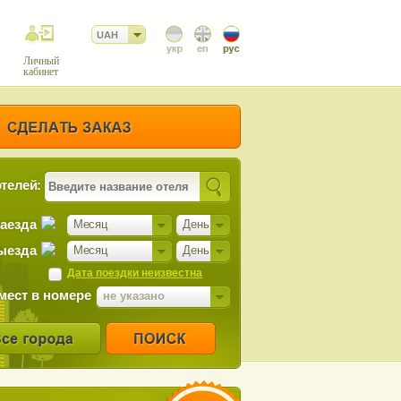
UAH
Личный
кабинет
телей:
заезда
Месяц
День
ыезда
Месяц
День
Дата поездки неизвестна
мест в номере
не указано