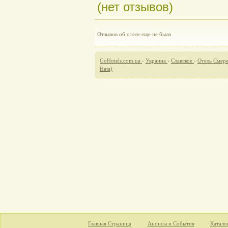
(нет отзывов)
Отзывов об отеле еще не было
GoHotels.com.ua
›
Украина
›
Славское
›
Отель Смере
Hata)
Главная Страница
Анонсы и События
Катало