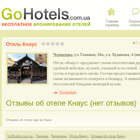
Главная
Анонсы
страница
событ
0
/5
Отель Кнаус
Черновцы
, ул. Главная, 26а, ул. Худякова, 4 (
Отель «Кнаус» предлагает своим посетителям д
удобной мебелью, кухней, спальней и гостиной.
суеты и городского шума. Гостям предоставляютс
также возможность поиграть в бильярд. А пивно
посетителей блюдами немецкой кухни.
Подробнее
Отзывы об отеле Кнаус (нет отзывов)
Отзывов об отеле еще не было
GoHotels.com.ua
›
Украина
›
Черновцы
›
Отель Кнаус
›
Отзывы об отеле Кнаус