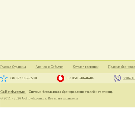
Главная Страница
Анонсы и События
Каталог гостиниц
Правила брониро
+38 067 166-52-70
+38 050 548-46-06
380671
GoHotels.com.ua
- Система бесплатного бронирования отелей и гостиниц.
© 2011 - 2026 GoHotels.com.ua. Все права защищены.