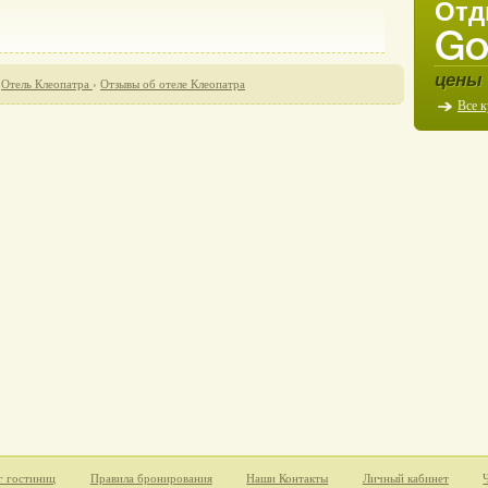
Отд
цены 
›
Отель Клеопатра
›
Отзывы об отеле Клеопатра
Все 
г гостиниц
Правила бронирования
Наши Контакты
Личный кабинет