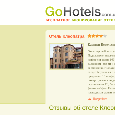
Отель Клеопатра
Каменец-Подольск
Отель европейского 
Подольского, недалек
конференц-зал на 160
бассейном (3х8 м) и 
аромованны, гидротер
входит боулинг на 6 
предлагает 18 комфо
пожаротушения, инди
спутниковым ТВ, бес
феном, сейфом. Ресто
площадками удивит г
Подробнее
Отзывы об отеле Клеоп