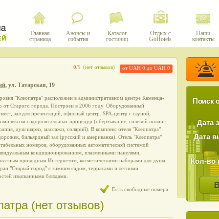
Главная
Анонсы и
Каталог
Отдых с
Наши
страница
события
гостиниц
GoHotels
контакты
0
/5
(нет отзывов)
от UAH 0 до UAH 0
ий
, ул. Татарская, 19
уровня "Клеопатра" расположен в административном центре Каменца-
Поиск о
о от Старого города. Построен в 2006 году. Оборудованный
 мест, зал для презентаций, офисный центр. SPA-центр с сауной,
комплексом оздоровительных процедур (обертывание, солевой пилинг,
Дата 
апия, душ шарко, массажи, солярий). В комплекс отеля "Клеопатра"
Дата в
дорожек, бильярдный зал (русский и американка). Отель "Клеопатра"
ртабельных номеров, оборудованных автоматической системой
видуальным кондиционированием, плазменными панелями,
Кол-во 
платным проводным Интернетом, косметическими наборами для душа,
ран "Старый город" с зимним садом, террасами и летними
остей изысканными блюдами.
Есть свободные номера
атра (нет отзывов)