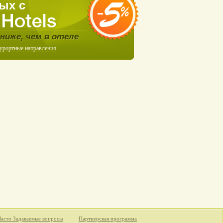
ых с
ниже, чем в отеле
курортные направления
Часто Задаваемые вопросы
Партнерская программа