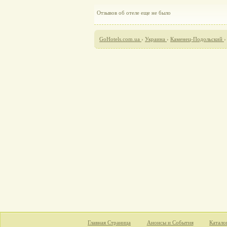
Отзывов об отеле еще не было
GoHotels.com.ua
›
Украина
›
Каменец-Подольский
Главная Страница
Анонсы и События
Катало