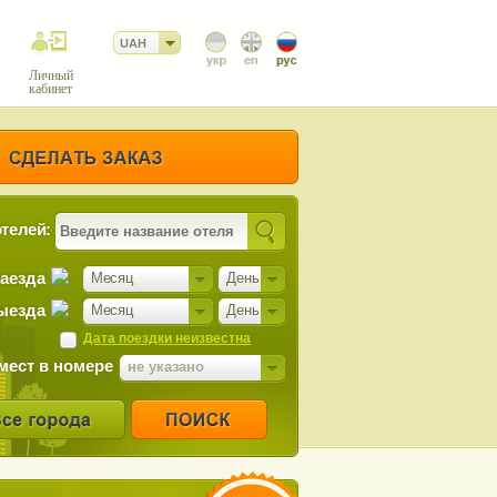
UAH
Личный
кабинет
телей:
заезда
Месяц
День
ыезда
Месяц
День
Дата поездки неизвестна
мест в номере
не указано