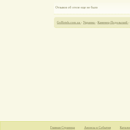
Отзывов об отеле еще не было
GoHotels.com.ua
›
Украина
›
Каменец-Подольский
Главная Страница
Анонсы и События
Катало