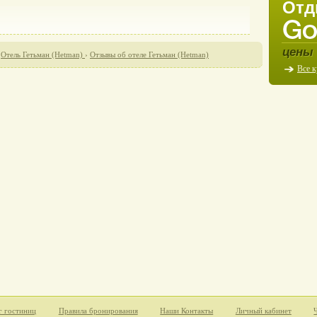
Отд
цены 
›
Отель Гетьман (Hetman)
›
Отзывы об отеле Гетьман (Hetman)
Все 
г гостиниц
Правила бронирования
Наши Контакты
Личный кабинет