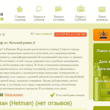
Главная
Анонсы и
Каталог
Отдых с
Наши
страница
события
гостиниц
GoHotels
контакты
0
/5
(нет отзывов)
от UAH 400 до UAH 500
ий
, пл. Польский рынок, 8
ан" в Каменце-Подольском располагается в центре Старого города.
Поиск о
только прекрасным сервисом и качеством, но и индивидуальным
клиенту, а квалифицированный обслуживающий персонал со знанием
обеспечивает гостей города уверенностью в удобном проживании,
Дата 
м, необходимым для отдыха. В отеле установлена индивидуальная
Дата в
ования воздуха, все номера гостиницы эстетично оформлены и
ми евростандарта с ортопедическими матрасами, телевизорами со
фонами, есть санузел с душевой кабиной или ванной и бесперебойной
Кол-во 
горячей воды, зональное освещение. Кроме дублирующих систем
ения, в гостинице есть также современная система обеспечения
ма противопожарного контроля. В гостинице есть сауна.
Отель на карте
Есть свободные номера
ан (Hetman) (нет отзывов)