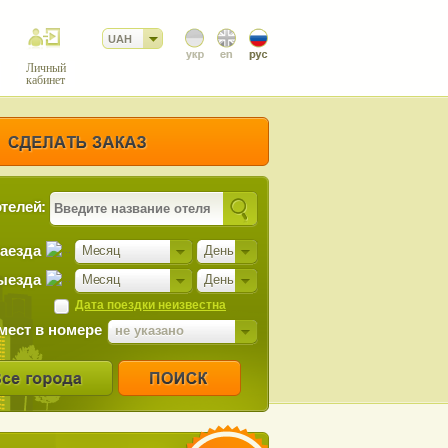
UAH
Личный
кабинет
телей:
заезда
Месяц
День
ыезда
Месяц
День
Дата поездки неизвестна
мест в номере
не указано