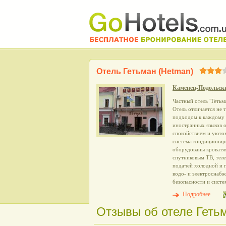
Отель Гетьман (Hetman)
Каменец-Подольск
Частный отель "Гетьм
Отель отличается не 
подходом к каждому 
иностранных языков 
спокойствием и уюто
система кондиционир
оборудованы кроватя
спутниковым ТВ, теле
подачей холодной и 
водо- и электроснабж
безопасности и систе
Подробнее
Отзывы об отеле Гетьм