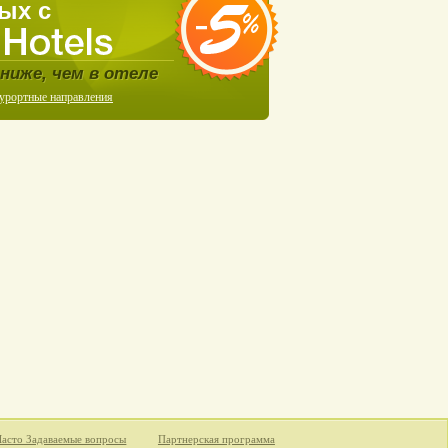
ых с
ниже, чем в отеле
курортные направления
Часто Задаваемые вопросы
Партнерская программа