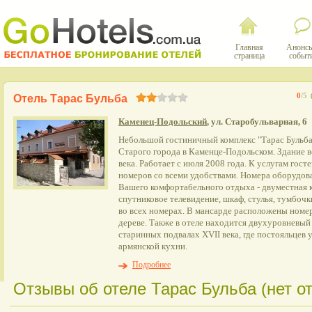
Главная
Анонсы
страница
событ
0
/5
Отель Тарас Бульба
Каменец-Подольский
, ул. Старобульварная, 6
Небольшой гостиничный комплекс "Тарас Бульба
Старого города в Каменце-Подольском. Здание в
века. Работает с июля 2008 года. К услугам гос
номеров со всеми удобствами. Номера оборудо
Вашего комфортабельного отдыха - двуместная к
спутниковое телевидение, шкаф, стулья, тумбочки
во всех номерах. В мансарде расположены номе
дереве. Также в отеле находится двухуровневый
старинных подвалах XVII века, где постояльцев 
армянской кухни.
Подробнее
Отзывы об отеле Тарас Бульба (нет о