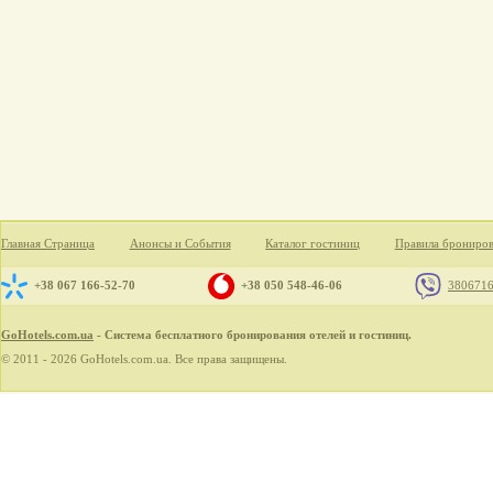
Главная Страница
Анонсы и События
Каталог гостиниц
Правила брониро
+38 067 166-52-70
+38 050 548-46-06
380671
GoHotels.com.ua
- Система бесплатного бронирования отелей и гостиниц.
© 2011 - 2026 GoHotels.com.ua. Все права защищены.