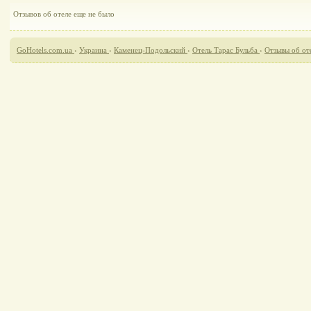
Отзывов об отеле еще не было
GoHotels.com.ua
›
Украина
›
Каменец-Подольский
›
Отель Тарас Бульба
›
Отзывы об от