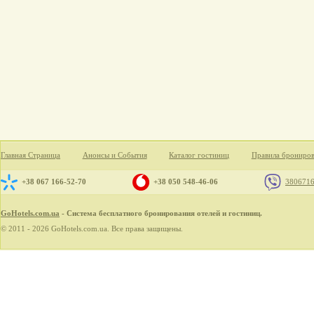
Главная Страница
Анонсы и События
Каталог гостиниц
Правила брониро
+38 067 166-52-70
+38 050 548-46-06
380671
GoHotels.com.ua
- Система бесплатного бронирования отелей и гостиниц.
© 2011 - 2026 GoHotels.com.ua. Все права защищены.