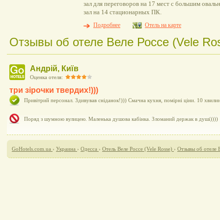
зал для переговоров на 17 мест с большим овал
зал на 14 стационарных ПК.
Подробнее
Отель на карте
Отзывы об отеле Веле Россе (Vele Ros
Андрій, Київ
Оценка отеля:
три зірочки твердих!)))
Привітрий персонал. Здивував сніданок!))) Смачна кухня, помірні ціни. 10 хвили
Поряд з шумною вулицею. Маленька душова кабінка. Зломаний держак в душі))))
GoHotels.com.ua
›
Украина
›
Одесса
›
Отель Веле Россе (Vele Rosse)
›
Отзывы об отеле В