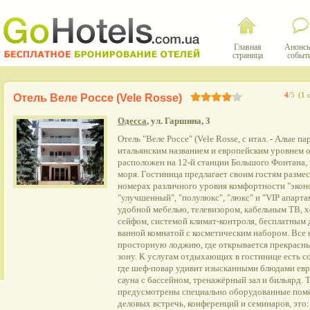
Главная
Анонсы
страница
событ
4
/5
(1 
Отель Веле Россе (Vele Rosse)
Одесса
, ул. Гаршина, 3
Отель "Веле Россе" (Vele Rossе, с итал. - Алые па
итальянским названием и европейским уровнем 
расположен на 12-й станции Большого Фонтана, 
моря. Гостиница предлагает своим гостям разме
номерах различного уровня комфортности "эконо
"улучшенный", "полулюкс", "люкс" и "VIP апарт
удобной мебелью, телевизором, кабельным ТВ, 
сейфом, системой климат-контроля, бесплатным 
ванной комнатой с косметическим набором. Все
просторную лоджию, где открывается прекрасны
зону. К услугам отдыхающих в гостинице есть с
где шеф-повар удивит изысканными блюдами евр
сауна с бассейном, тренажёрный зал и бильярд. Т
предусмотрены специально оборудованные пом
деловых встречь, конференций и семинаров, это: