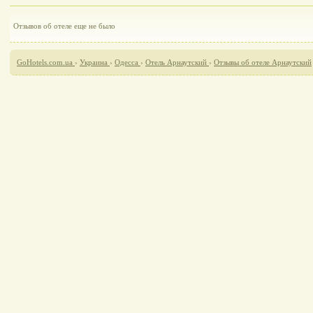
Отзывов об отеле еще не было
GoHotels.com.ua
›
Украина
›
Одесса
›
Отель Арнаутский
›
Отзывы об отеле Арнаутский