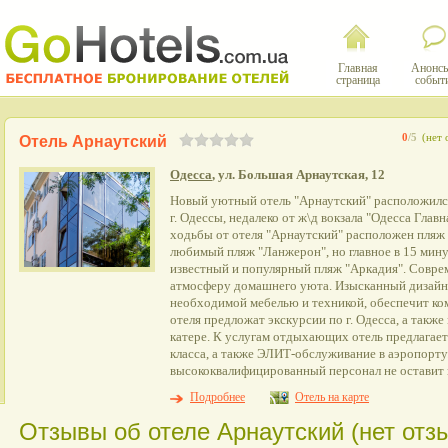
Главная
Анонсы
страница
событ
0
/5
(нет 
Отель Арнаутский
Одесса
, ул. Большая Арнаутская, 12
Новый уютный отель "Арнаутский" расположил
г. Одессы, недалеко от ж\д вокзала "Одесса Глав
ходьбы от отеля "Арнаутский" расположен пляж 
любимый пляж "Ланжерон", но главное в 15 мин
известный и популярный пляж "Аркадия". Совре
атмосферу домашнего уюта. Изысканный дизайн
необходимой мебелью и техникой, обеспечит к
отеля предложат экскурсии по г. Одесса, а также
катере. К услугам отдыхающих отель предлагает
класса, а также ЭЛИТ-обслуживание в аэропорт
высококвалифицированный персонал не оставит г
Подробнее
Отель на карте
Отзывы об отеле Арнаутский (нет отз