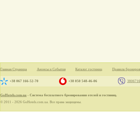
Главная Страница
Анонсы и События
Каталог гостиниц
Правила брониро
+38 067 166-52-70
+38 050 548-46-06
380671
GoHotels.com.ua
- Система бесплатного бронирования отелей и гостиниц.
© 2011 - 2026 GoHotels.com.ua. Все права защищены.