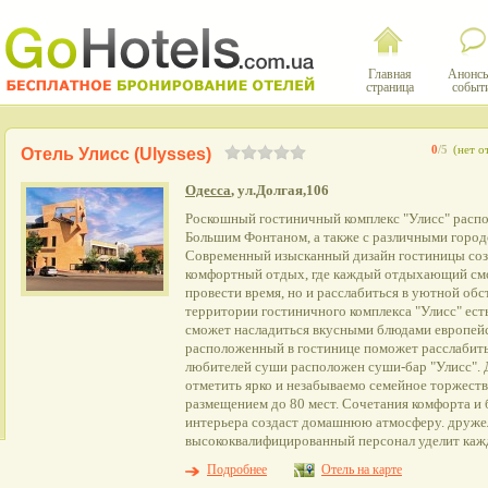
Главная
Анонсы
страница
событ
0
/5
(нет о
Отель Улисс (Ulysses)
Одесса
, ул.Долгая,106
Роскошный гостиничный комплекс "Улисс" распо
Большим Фонтаном, а также с различными город
Современный изысканный дизайн гостиницы соз
комфортный отдых, где каждый отдыхающий смо
провести время, но и расслабиться в уютной обс
территории гостиничного комплекса "Улисс" есть
сможет насладиться вкусными блюдами европейс
расположенный в гостинице поможет расслабитьс
любителей суши расположен суши-бар "Улисс".
отметить ярко и незабываемо семейное торжество
размещением до 80 мест. Сочетания комфорта и
интерьера создаст домашнюю атмосферу. друж
высококвалифицированный персонал уделит кажд
Подробнее
Отель на карте