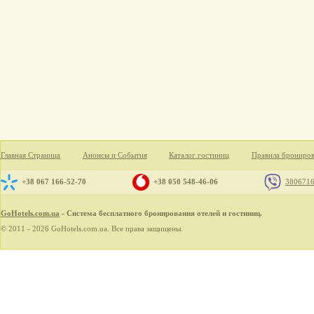
Главная Страница
Анонсы и События
Каталог гостиниц
Правила брониро
+38 067 166-52-70
+38 050 548-46-06
380671
GoHotels.com.ua
- Система бесплатного бронирования отелей и гостиниц.
© 2011 - 2026 GoHotels.com.ua. Все права защищены.