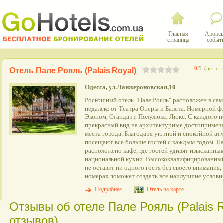
Главная
Анонсы
страница
событ
0
/5
(нет от
Отель Пале Рояль (Palais Royal)
Одесса
, ул.Ланжероновская,10
Роскошный отель "Пале Рояль" расположен в сам
недалеко от Театра Оперы и Балета. Номерной ф
Эконом, Стандарт, Полулюкс, Люкс. С каждого 
прекрасный вид на архитектурные достопримеча
места города. Благодаря уютной и спокойной ат
посещают все больше гостей с каждым годом. На
расположено кафе, где гостей удивят изысканны
национальной кухни. Высококвалифицированный
не оставит ни одного гостя без своего внимания,
номерах поможет создать все наилучшие услови
Подробнее
Отель на карте
Отзывы об отеле Пале Рояль (Palais R
отзывов)