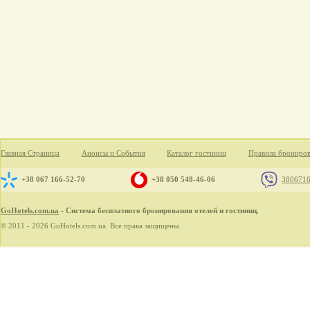
Главная Страница
Анонсы и События
Каталог гостиниц
Правила брониро
+38 067 166-52-70
+38 050 548-46-06
380671
GoHotels.com.ua
- Система бесплатного бронирования отелей и гостиниц.
© 2011 - 2026 GoHotels.com.ua. Все права защищены.