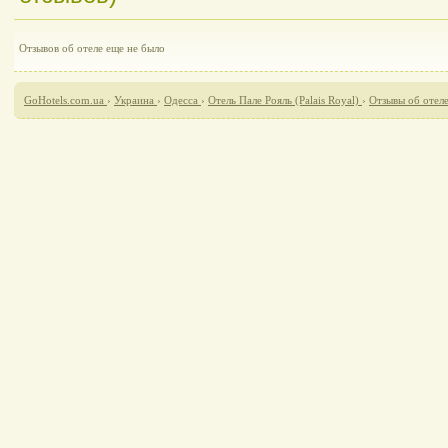
Отзывов об отеле еще не было
GoHotels.com.ua
›
Украина
›
Одесса
›
Отель Пале Рояль (Palais Royal)
›
Отзывы об отеле