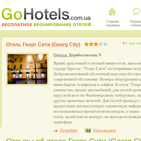
Главная
Анонсы
страница
событ
0
/5
(нет от
Отель Георг Сити (Georg City)
Одесса
, Дерибасовская, 9
Яркий, красочный и уютный мини-отель, выполне
сердце Одессы - "Георг Сити" гостеприимно встр
Доброжелательный обученный персонал без про
современной обстановке. Номера оборудованы к
мини-баром, телефоном и сейфом. В отеле "Георг
химчистки, прокат автомобилей, для гостей орг
парусной яхте по Черноморскому побережью, зак
других приятных мелочей. Для гостей проведут 
предоставят интересующую справочную инфо
воспользоваться прокатом велосипедов, а также 
театр, музей или на концерт, не выходя из номер
трансфера.
Подробнее
Отель на карте