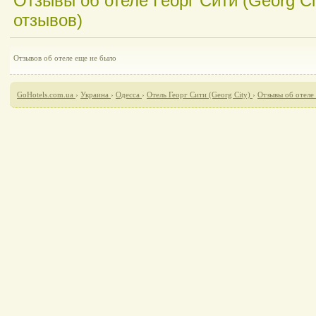
Отзывы об отеле Георг Сити (Georg Cit
отзывов)
Отзывов об отеле еще не было
GoHotels.com.ua
›
Украина
›
Одесса
›
Отель Георг Сити (Georg City)
›
Отзывы об отеле 