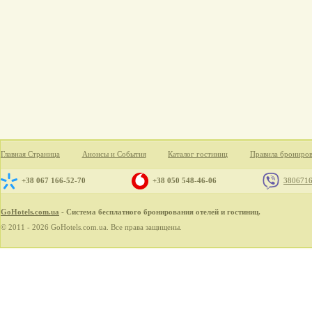
Главная Страница
Анонсы и События
Каталог гостиниц
Правила брониро
+38 067 166-52-70
+38 050 548-46-06
380671
GoHotels.com.ua
- Система бесплатного бронирования отелей и гостиниц.
© 2011 - 2026 GoHotels.com.ua. Все права защищены.