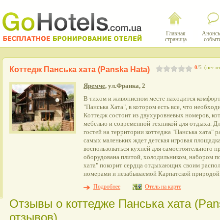
Главная
Анонсы
страница
событ
0
/5
(нет о
Коттедж Панська хата (Panska Hata)
Яремче
, ул.Франка, 2
В тихом и живописном месте находится комфор
"Панська Хата", в котором есть все, что необход
Коттедж состоит из двухуровневых номеров, к
мебелью и современной техникой для отдыха. Д
гостей на территории коттеджа "Панська хата" р
самых маленьких ждет детская игровая площадк
воспользоваться кухней для самостоятельного п
оборудована плитой, холодильником, набором п
хата" покорит сердца отдыхающих своим расп
номерами и незабываемой Карпатской природой
Подробнее
Отель на карте
Отзывы о коттедже Панська хата (Pans
отзывов)