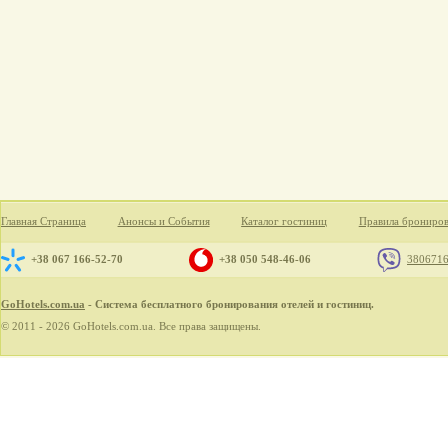
Главная Страница
Анонсы и События
Каталог гостиниц
Правила брониро
+38 067 166-52-70
+38 050 548-46-06
380671
GoHotels.com.ua
- Система бесплатного бронирования отелей и гостиниц.
© 2011 - 2026 GoHotels.com.ua. Все права защищены.