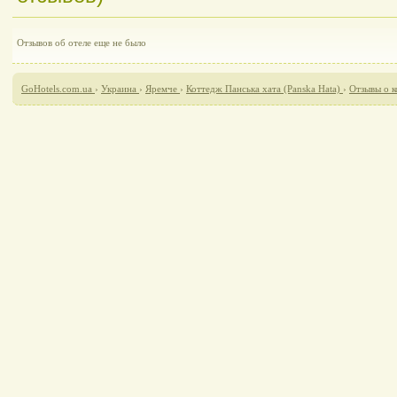
Отзывов об отеле еще не было
GoHotels.com.ua
›
Украина
›
Яремче
›
Коттедж Панська хата (Panska Hata)
›
Отзывы о к