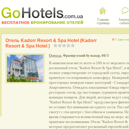
Главная
Анонсы
страница
событ
Отель Kadorr Resort & Spa Hotel (Kadorr
0
/5
(нет от
Resort & Spa Hotel )
Одесса
, Французский бульвар, 66/3
В живописном месте всего в 200 м от морского 
роскошный отель "Kadorr Resort & Spa Hotel", 
полное умиротворение от городской суеты, евр
приятную гостеприимную атмосферу. Номерной 
просторных номеров таких категорий - Стандар
Апартаменты. Отведать изысканные блюда европ
ресторане отеля, где настоящих гурманов прия
команды поваров. Для людей, которые ведут спо
"Kadorr Resort & Spa Hotel" предусмотрен фитне
не оставит без внимания ни одного гостя. Рассла
смогут с спа-центре с бассейном и хаммамом. Пе
время открывается великолепный вид на море, к
приятные воспоминания. Отель "Kadorr Resort & 
которые предпочитают роскошный европейский 