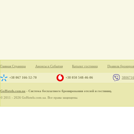
Главная Страница
Анонсы и События
Каталог гостиниц
Правила брониро
+38 067 166-52-70
+38 050 548-46-06
380671
GoHotels.com.ua
- Система бесплатного бронирования отелей и гостиниц.
© 2011 - 2026 GoHotels.com.ua. Все права защищены.