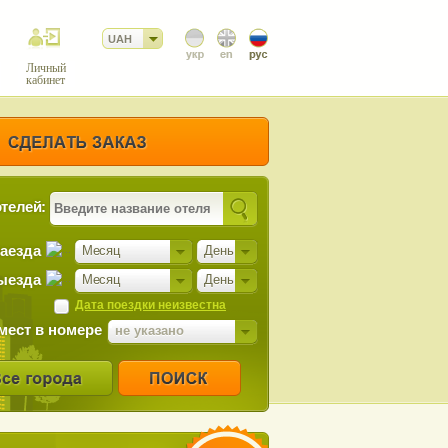
UAH
Личный
кабинет
телей:
заезда
Месяц
День
ыезда
Месяц
День
Дата поездки неизвестна
мест в номере
не указано