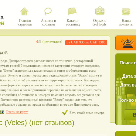
Главная
Анонсы и
Каталог
Отдых с
Наши
страница
события
гостиниц
GoHotels
контакты
0
/5
(нет отзывов)
от UAH 935 до UAH 1385
ка 43
города Днепропетровск расположился гостинично-ресторанный
Поиск о
услугам гостей 9 изысканных номеров категории стандарт, полулюкс,
ля "Велес" выполнены в классическом и стиле и оборудованы всем
ыха. Вкусно и сытно перекусить отдыхающие отеля "Велес" смогут в
Дата 
й кухни, который расположен на территории комплекса. Благодаря
Дата в
атмосфере в номерах отель посещают все больше гостей с каждым
ицированный и гостеприимный персонал не оставит ни одного гостя
 а спокойная обстановка в номерах поможет создать все условия для
Кол-во 
Гостинично-ресторанный комплекс "Велес" создан для тех, кто
табельные условия во время пребывания в городе Днепропетровск.
Отель на карте
Есть свободные номера
(Veles) (нет отзывов)