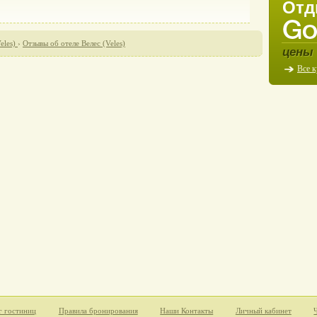
Отд
eles)
›
Отзывы об отеле Велес (Veles)
цены 
Все 
г гостиниц
Правила бронирования
Наши Контакты
Личный кабинет