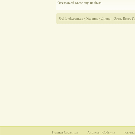
Отзывов об отеле еще не было
GoHotels.com.ua
›
Украина
›
Днепр
›
Отель Велес (V
Главная Страница
Анонсы и События
Катало