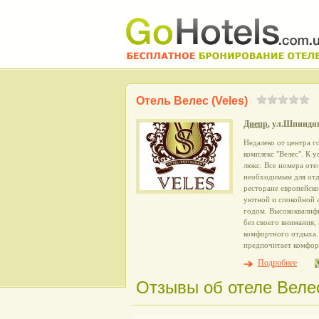
Отель Велес (Veles)
Днепр
, ул.Шпиндя
Недалеко от центра 
комплекс "Велес". К 
люкс. Все номера оте
необходимым для отд
ресторане европейско
уютной и спокойной 
годом. Высококвалиф
без своего внимания,
комфортного отдыха. 
предпочитает комфор
Подробнее
Отзывы об отеле Велес 