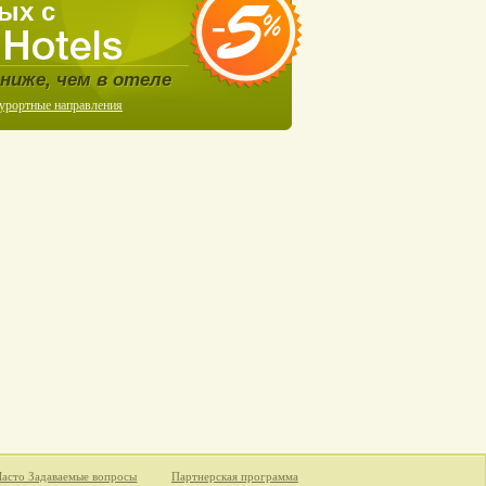
ых с
ниже, чем в отеле
курортные направления
Часто Задаваемые вопросы
Партнерская программа