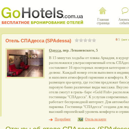
Главная
Анонсы
страница
событ
0
/5
(нет 
Отель СПАдесса (SPAdessa)
Одесса
, пер. Леваневского, 5
В 15 минутах ходьбы от пляжа Аркадия, в курор
расположился ультрасовременный отель СПАдес
составляют 16 просторных номеров категории с
делюкс. Каждый номер отеля выполнен в индиви
и наполнен атмосферой гармонии и комфорта. К у
размещен spa-центр, где гостям предложат биос
паровую баню различные виды массажа. Вкусно 
отеля смогут в гриль- баре «Gold Fish» располо
гостиницы "СПАдесса". К услугам современных 
работает беспроводной интернет. Для автомоби
парковка. Гостиница "СПАдесса" создана для л
высокий европейский уровень комфорта и сервис
Подробнее
Отель на карте