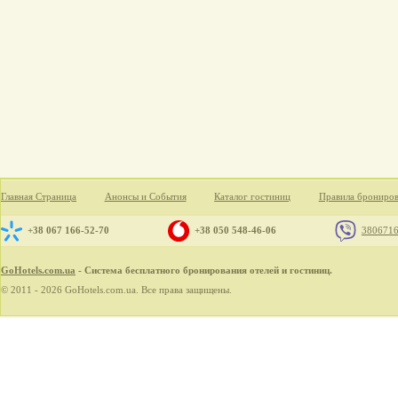
Главная Страница
Анонсы и События
Каталог гостиниц
Правила брониро
+38 067 166-52-70
+38 050 548-46-06
380671
GoHotels.com.ua
- Система бесплатного бронирования отелей и гостиниц.
© 2011 - 2026 GoHotels.com.ua. Все права защищены.