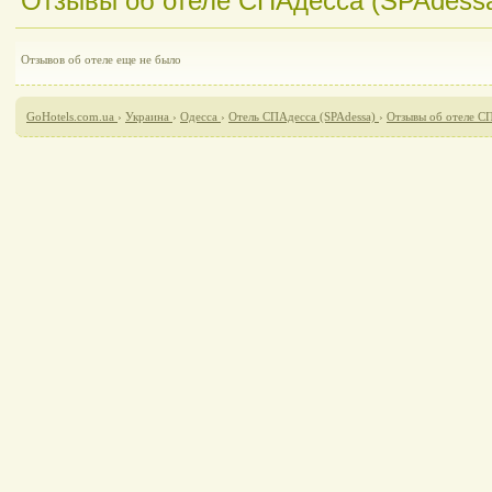
Отзывы об отеле СПАдесса (SPAdessa)
Отзывов об отеле еще не было
GoHotels.com.ua
›
Украина
›
Одесса
›
Отель СПАдесса (SPAdessa)
›
Отзывы об отеле СП