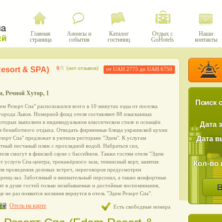
Главная
Анонсы и
Каталог
Отдых с
Наши
страница
события
гостиниц
GoHotels
контакты
esort & SPA)
0
/5
(нет отзывов)
от UAH 2775 до UAH 6750
и, Речной Хутор, 1
Поиск о
ем Резорт Спа" расположился всего в 10 минутах езды от поселка
 города Львов. Номерной фонд отеля составляют 88 изысканных
которых выполнен в индивидуальном классическом стиле и оснащён
Дата 
я беззаботного отдыха. Отведать фирменные блюда украинской кухни
езорт Спа" предложат в уютном ресторане "Эдем". К услугам
Дата в
стный песчаный пляж с прохладной водой. Набраться сил,
теля смогут в финской сауне с бассейном. Также гостям отеля "Эдем
т услуги Спа-центра, тренажёрного зала, теннисный корт, занятия
Кол-во 
ля проведения деловых встреч, переговоров предусмотрен
ренц-зал. Заботливый и внимательный персонал, а также комфортные
т в душе гостей только незабываемые и достойные воспоминания,
е не раз появится желания вернутся в отель "Эдем Резорт Спа".
Отель на карте
Есть свободные номера