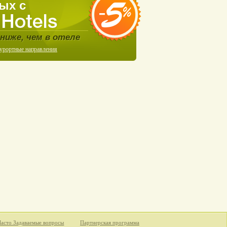
ых с
ниже, чем в отеле
курортные направления
Часто Задаваемые вопросы
Партнерская программа