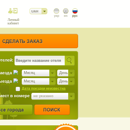
UAH
Личный
кабинет
телей:
заезда
Месяц
День
ыезда
Месяц
День
Дата поездки неизвестна
мест в номере
не указано