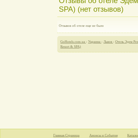
Отзывы об отеле Эдем
SPA) (нет отзывов)
Отзывов об отеле еще не было
GoHotels.com.ua
›
Украина
›
Львов
›
Отель Эдем Рез
Resort & SPA)
Главная Страница
Анонсы и События
Катало