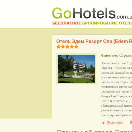
Отель Эдем Резорт Спа (Edem R
Львов
, пос. Стрелк
Элегантный отель "Эд
Стрелка, недалеко от
номеров, каждый из 
всем незаменимым дл
гостям отеля "Эдем Р
постояльцев отеля ча
оздоровиться гости о
Резорт Спа" предложа
йогой и пилатесом. Д
оборудованный конфе
уютные номера оставя
благодаря которым ещ
Подробнее