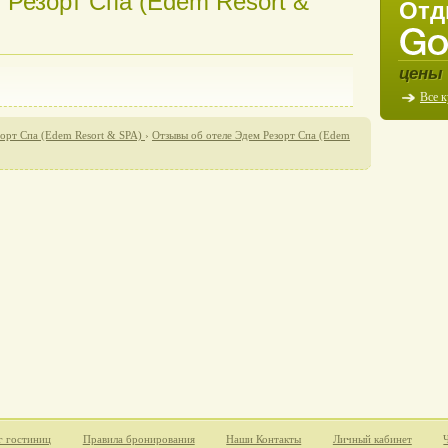
 Резорт Спа (Edem Resort &
Отд
цены 
Все 
орт Спа (Edem Resort & SPA)
›
Отзывы об отеле Эдем Резорт Спа (Edem
г гостиниц
Правила бронирования
Наши Контакты
Личный кабинет