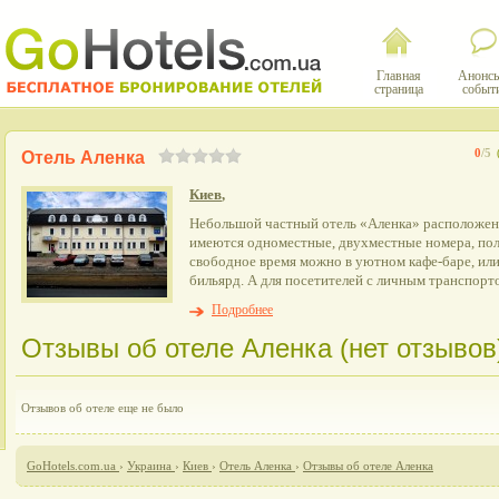
Главная
Анонсы
страница
событ
0
/5
Отель Аленка
Киев
,
Небольшой частный отель «Аленка» расположен 
имеются одноместные, двухместные номера, по
свободное время можно в уютном кафе-баре, или
бильярд. А для посетителей с личным транспорт
Подробнее
Отзывы об отеле Аленка (нет отзывов
Отзывов об отеле еще не было
GoHotels.com.ua
›
Украина
›
Киев
›
Отель Аленка
›
Отзывы об отеле Аленка