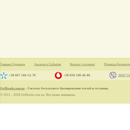
Главная Страница
Анонсы и События
Каталог гостиниц
Правила брониро
+38 067 166-52-70
+38 050 548-46-06
380671
GoHotels.com.ua
- Система бесплатного бронирования отелей и гостиниц.
© 2011 - 2026 GoHotels.com.ua. Все права защищены.