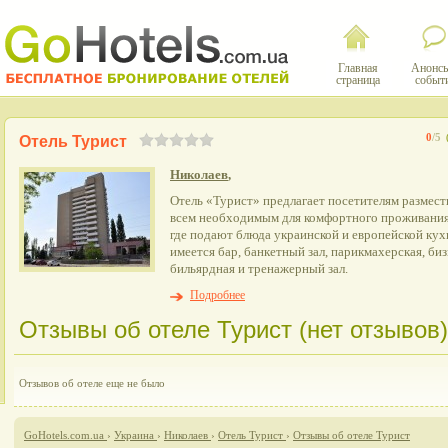
Главная
Анонсы
страница
событ
0
/5
Отель Турист
Николаев
,
Отель «Турист» предлагает посетителям размест
всем необходимым для комфортного проживания.
где подают блюда украинской и европейской кух
имеется бар, банкетный зал, парикмахерская, биз
бильярдная и тренажерный зал.
Подробнее
Отзывы об отеле Турист (нет отзывов)
Отзывов об отеле еще не было
GoHotels.com.ua
›
Украина
›
Николаев
›
Отель Турист
›
Отзывы об отеле Турист