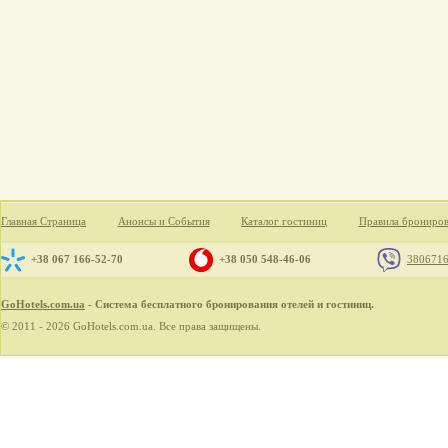
Главная Страница
Анонсы и События
Каталог гостиниц
Правила брониро
+38 067 166-52-70
+38 050 548-46-06
380671
GoHotels.com.ua
- Система бесплатного бронирования отелей и гостиниц.
© 2011 - 2026 GoHotels.com.ua. Все права защищены.