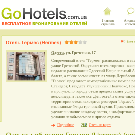
Главная
Анонсы
страница
событ
0
/5
(нет 
Отель Гермес (Hermes)
Одесса
, ул. Греческая, 17
Современный отель "Гермес" расположился в са
улице Греческой. Окружают отель торгово - выс
недалеко расположен Одесский Национальный А
балета, а также всеми известная улица Дерибасо
"Гермес" предлагает комфортабельные номера ра
Стандарт, Стандарт Улучшенный, Полулюкс, Пре
и прогулок по городу отель предоставляет услуг
велосипеда, а также яхт. Для гостей в отеле так
территории отеля находится ресторан "Гермес",
изысканные блюда греческой кухни. Приветлив
уделит внимание каждому гостю, а комфортная а
условия незабываемого и яркого отдыха.
Подробнее
Отель на карте