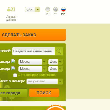
UAH
Личный
кабинет
телей:
заезда
Месяц
День
ыезда
Месяц
День
Дата поездки неизвестна
мест в номере
не указано