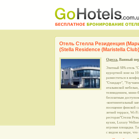
Отель Стелла Резиденция (Мар
(Stella Residence (Maristella Club)
Одесса
, Ванный пер
Элитный SPA отель "С
курортной зоне на 10
разместиться в комфо
"Стандарт", "Улучшен
итальянской мебелью
телевидением, мини-
бесплатным доступом 
-континентальный зав
посещение финской са
летней террасе, Wi-F
ресторан"Стелла Рези
кухни, Luxury Wellnes
игровая площадка. Та
с видом на море, чт