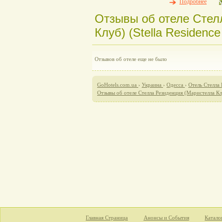
Подробнее
Отзывы об отеле Стел
Клуб) (Stella Residence 
Отзывов об отеле еще не было
GoHotels.com.ua
›
Украина
›
Одесса
›
Отель Стелла 
Отзывы об отеле Стелла Резиденция (Маристелла Клуб)
Главная Страница
Анонсы и События
Катало