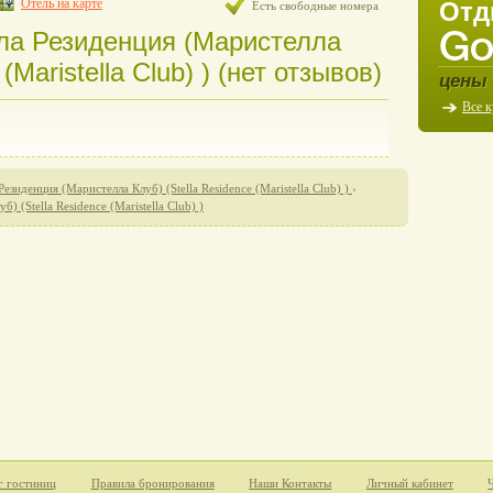
Отель на карте
Отд
Есть свободные номера
ла Резиденция (Маристелла
(Maristella Club) ) (нет отзывов)
цены 
Все 
Резиденция (Маристелла Клуб) (Stella Residence (Maristella Club) )
›
 (Stella Residence (Maristella Club) )
г гостиниц
Правила бронирования
Наши Контакты
Личный кабинет