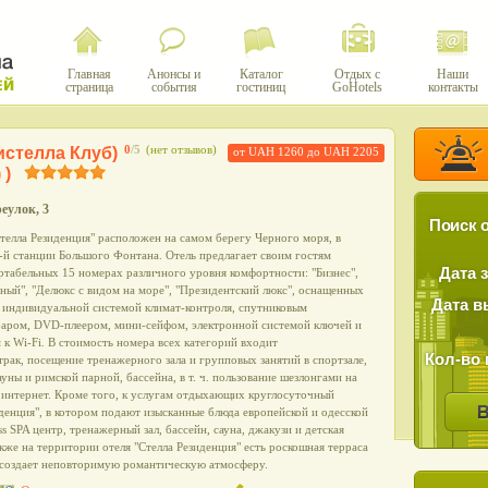
Главная
Анонсы и
Каталог
Отдых с
Наши
страница
события
гостиниц
GoHotels
контакты
истелла Клуб)
0
/5
(нет отзывов)
от UAH 1260 до UAH 2205
 )
еулок, 3
Поиск о
телла Резиденция" расположен на самом берегу Черного моря, в
-й станции Большого Фонтана. Отель предлагает своим гостям
Дата 
ртабельных 15 номерах различного уровня комфортности: "Бизнес",
ный", "Делюкс с видом на море", "Президентский люкс", оснащенных
Дата в
, индивидуальной системой климат-контроля, спутниковым
баром, DVD-плеером, мини-сейфом, электронной системой ключей и
к Wi-Fi. В стоимость номера всех категорий входит
Кол-во 
трак, посещение тренажерного зала и групповых занятий в спортзале,
уны и римской парной, бассейна, в т. ч. пользование шезлонгами на
i интернет. Кроме того, к услугам отдыхающих круглосуточный
денция", в котором подают изысканные блюда европейской и одесской
s SPA центр, тренажерный зал, бассейн, сауна, джакузи и детская
кже на территории отеля "Стелла Резиденция" есть роскошная терраса
о создает неповторимую романтическую атмосферу.