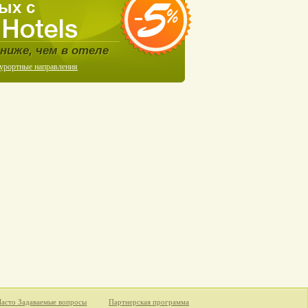
ых с
ниже, чем в отеле
курортные направления
Часто Задаваемые вопросы
Партнерская программа