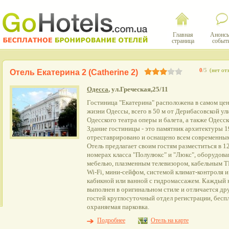
Главная
Анонсы
страница
событ
0
/5
(нет от
Отель Екатерина 2 (Catherine 2)
Одесса
, ул.Греческая,25/11
Гостиница "Екатерина" расположена в самом цен
жизни Одессы, всего в 50 м от Дерибасовской ул
Одесского театра оперы и балета, а также Одесс
Здание гостиницы - это памятник архитектуры 1
отреставрировано и оснащено всем современным
Отель предлагает своим гостям разместиться в 
номерах класса "Полулюкс" и "Люкс", оборудов
мебелью, плазменным телевизором, кабельным Т
Wi-Fi, мини-сейфом, системой климат-контроля 
кабикной или ванной с гидромассажем. Каждый 
выполнен в оригинальном стиле и отличается дру
гостей круглосуточный отдел регистрации, беспл
охраняемая парковка.
Подробнее
Отель на карте