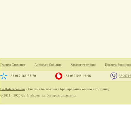
Главная Страница
Анонсы и События
Каталог гостиниц
Правила брониро
+38 067 166-52-70
+38 050 548-46-06
380671
GoHotels.com.ua
- Система бесплатного бронирования отелей и гостиниц.
© 2011 - 2026 GoHotels.com.ua. Все права защищены.