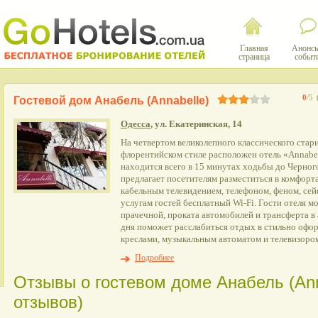
Главная
Анонсы
страница
событ
0
/5
Гостевой дом Анабель (Annabelle)
Одесса
, ул. Екатеринская, 14
На четвертом великолепного классического стар
флорентийском стиле расположен отель «Annabel
находится всего в 15 минутах ходьбы до Черног
предлагает посетителям разместиться в комфорт
кабельным телевидением, телефоном, феном, се
услугам гостей бесплатный Wi-Fi. Гости отеля м
прачечной, проката автомобилей и трансферта в
дня поможет расслабиться отдых в стильно офо
креслами, музыкальным автоматом и телевизором
Подробнее
Отзывы о гостевом доме Анабель (Anna
отзывов)