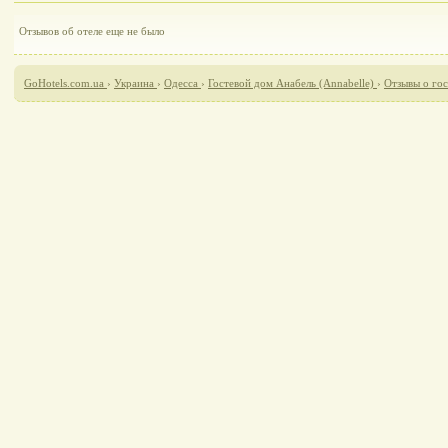
Отзывов об отеле еще не было
GoHotels.com.ua
›
Украина
›
Одесса
›
Гостевой дом Анабель (Annabelle)
›
Отзывы о гос