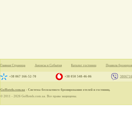
Главная Страница
Анонсы и События
Каталог гостиниц
Правила брониро
+38 067 166-52-70
+38 050 548-46-06
380671
GoHotels.com.ua
- Система бесплатного бронирования отелей и гостиниц.
© 2011 - 2026 GoHotels.com.ua. Все права защищены.