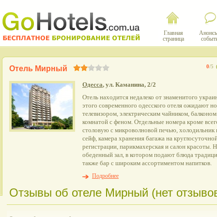
Главная
Анонсы
страница
событ
0
/5
Отель Мирный
Одесса
, ул. Каманина, 2/2
Отель находится недалеко от знаменитого украи
этого современного одесского отеля ожидают н
телевизором, электрическим чайником, балконо
комнатой с феном. Отдельные номера кроме все
столовую с микроволновой печью, холодильник и
сейф, камера хранения багажа на круглосуточно
регистрации, парикмахерская и салон красоты. 
обеденный зал, в котором подают блюда традици
также бар с широким ассортиментом напитков.
Подробнее
Отзывы об отеле Мирный (нет отзыво