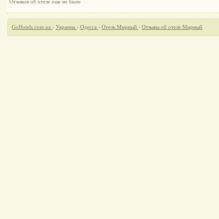
Отзывов об отеле еще не было
GoHotels.com.ua
›
Украина
›
Одесса
›
Отель Мирный
›
Отзывы об отеле Мирный