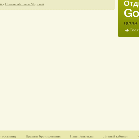
Отд
ой
›
Отзывы об отеле Морской
цены 
Все 
г гостиниц
Правила бронирования
Наши Контакты
Личный кабинет