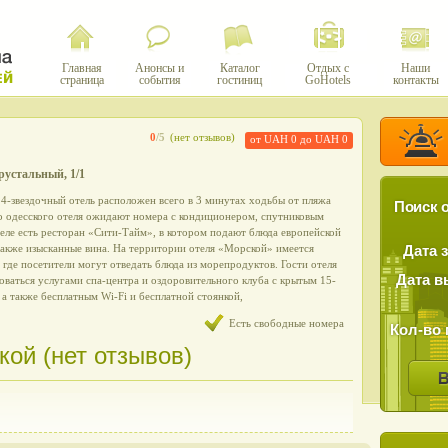
Главная
Анонсы и
Каталог
Отдых с
Наши
страница
события
гостиниц
GoHotels
контакты
0
/5
(нет отзывов)
от UAH 0 до UAH 0
рустальный, 1/1
4-звездочный отель расположен всего в 3 минутах ходьбы от пляжа
Поиск о
го одесского отеля ожидают номера с кондиционером, спутниковым
еле есть ресторан «Сити-Тайм», в котором подают блюда европейской
 также изысканные вина. На территории отеля «Морской» имеется
Дата 
где посетители могут отведать блюда из морепродуктов. Гости отеля
Дата в
оваться услугами спа-центра и оздоровительного клуба с крытым 15-
а также бесплатным Wi-Fi и бесплатной стоянкой,
Есть свободные номера
Кол-во 
ой (нет отзывов)