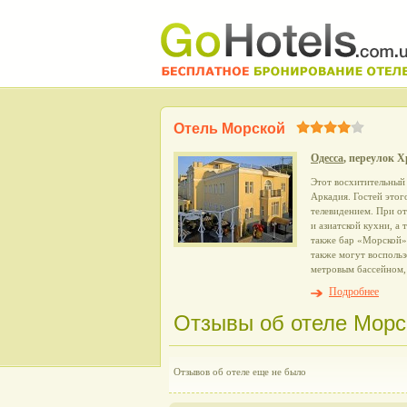
Отель Морской
Одесса
, переулок Х
Этот восхитительный 
Аркадия. Гостей это
телевидением. При от
и азиатской кухни, а
также бар «Морской» 
также могут воспольз
метровым бассейном, 
Подробнее
Отзывы об отеле Морск
Отзывов об отеле еще не было