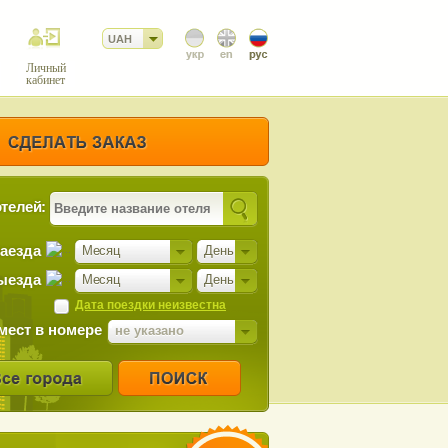
UAH
Личный
кабинет
телей:
заезда
Месяц
День
ыезда
Месяц
День
Дата поездки неизвестна
мест в номере
не указано