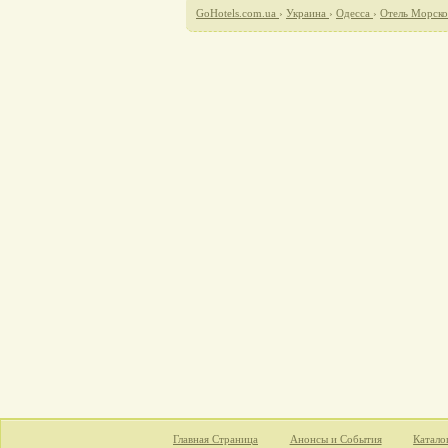
GoHotels.com.ua
›
Украина
›
Одесса
›
Отель Морск
Главная Страница
Анонсы и События
Катало