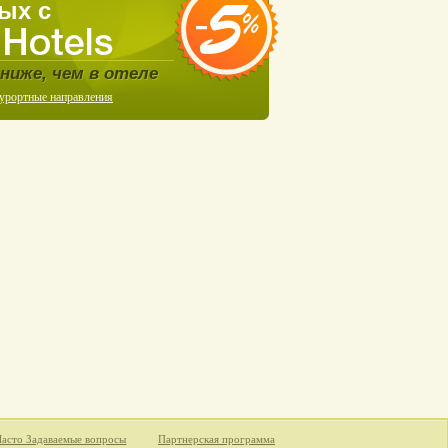
ых с
ниже, чем в отеле
курортные направления
Часто Задаваемые вопросы
Партнерская программа