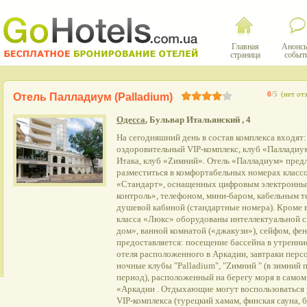
Главная
Анонсы
страница
событ
0
/5
(нет от
Отель Палладиум (Palladium)
Одесса
, Бульвар Итальянский , 4
На сегодняшний день в состав комплекса входят
оздоровительный VIP-комплекс, клуб «Палладиум
Итака, клуб «Zимний». Отель «Палладиум» предл
разместиться в комфортабельных номерах класс
«Стандарт», оснащенных цифровым электронным
контроль», телефоном, мини-баром, кабельным те
душевой кабиной (стандартные номера). Кроме 
класса «Люкс» оборудованы интеллектуальной 
дом», ванной комнатой («джакузи»), сейфом, фен
предоставляется: посещение бассейна в утренни
отеля расположенного в Аркадии, завтраки перс
ночные клубы "Palladium", "Zимний " (в зимний п
период), расположенный на берегу моря в само
«Аркадии . Отдыхающие могут воспользоваться 
VIP-комплекса (турецкий хамам, финская сауна, б