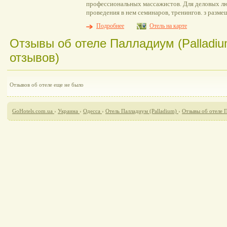
профессиональных массажистов. Для деловых люд
проведения в нем семинаров, тренингов. з разме
Подробнее
Отель на карте
Отзывы об отеле Палладиум (Palladiu
отзывов)
Отзывов об отеле еще не было
GoHotels.com.ua
›
Украина
›
Одесса
›
Отель Палладиум (Palladium)
›
Отзывы об отеле П