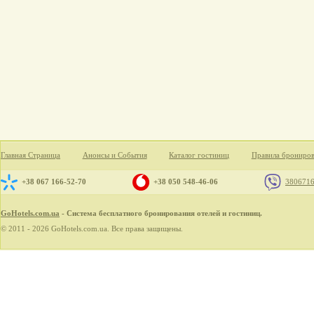
Главная Страница
Анонсы и События
Каталог гостиниц
Правила брониро
+38 067 166-52-70
+38 050 548-46-06
380671
GoHotels.com.ua
- Система бесплатного бронирования отелей и гостиниц.
© 2011 - 2026 GoHotels.com.ua. Все права защищены.