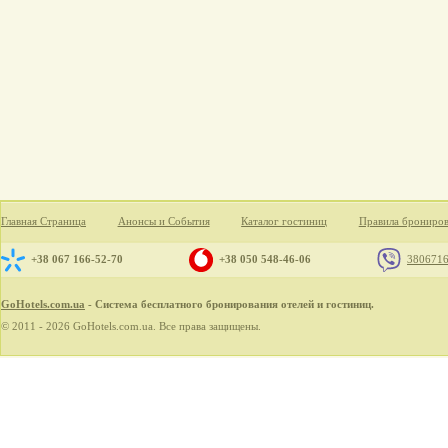
Главная Страница
Анонсы и События
Каталог гостиниц
Правила брониро
+38 067 166-52-70
+38 050 548-46-06
380671
GoHotels.com.ua
- Система бесплатного бронирования отелей и гостиниц.
© 2011 - 2026 GoHotels.com.ua. Все права защищены.