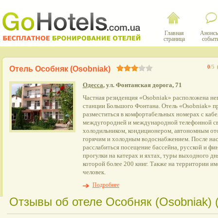
Главная
Анонсы
страница
событ
0
/5
Отель Особняк (Osobniak)
Одесса
, ул. Фонтанская дорога, 71
Частная резиденция «Osobniak» расположена неп
станции Большого Фонтана. Отель «Osobniak» п
разместиться в комфортабельных номерах с каб
междугородней и международной телефонной св
холодильником, кондиционером, автономным от
горячим и холодным водоснабжением. После на
расслабиться посещение бассейна, русской и фин
прогулки на катерах и яхтах, туры выходного дн
которой более 200 книг. Также на территории им
человек.
Подробнее
Отзывы об отеле Особняк (Osobniak) (