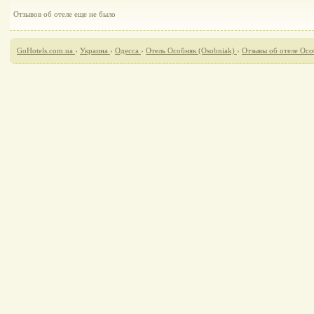
Отзывов об отеле еще не было
GoHotels.com.ua
›
Украина
›
Одесса
›
Отель Особняк (Osobniak)
›
Отзывы об отеле Осо