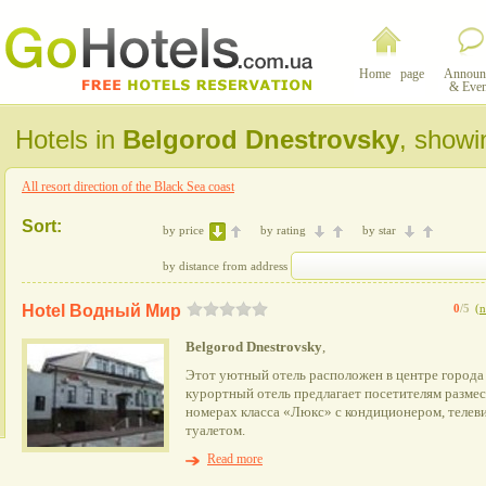
Home page
Announ
& Even
Hotels in
Belgorod Dnestrovsky
, showi
All resort direction of the Black Sea coast
Sort:
by price
by rating
by star
by distance from address
Hotel Водный Мир
0
/5
(
n
Belgorod Dnestrovsky
,
Этот уютный отель расположен в центре города
курортный отель предлагает посетителям разме
номерах класса «Люкс» с кондиционером, телев
туалетом.
Read more