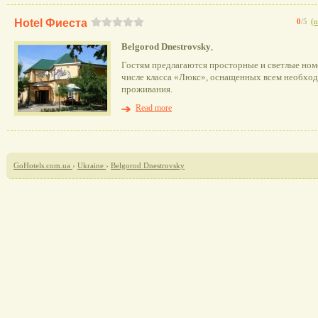
Hotel Фиеста
0
/5
(
n
Belgorod Dnestrovsky
,
Гостям предлагаются просторные и светлые номе
числе класса «Люкс», оснащенных всем необхо
проживания.
Read more
GoHotels.com.ua
›
Ukraine
›
Belgorod Dnestrovsky