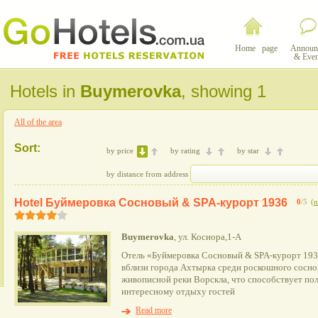
Home page
Announ
& Even
Hotels in
Buymerovka
, showing 1
All of the area
Sort:
by price
by rating
by star
by distance from address
Hotel Буймеровка Сосновый & SPA-курорт 1936
0
/5
(
n
Buymerovka
, ул. Косиора,1-А
Отель «Буймеровка Сосновый & SPA-курорт 1936
вблизи города Ахтырка среди роскошного сосно
живописной реки Ворскла, что способствует по
интересному отдыху гостей
Read more