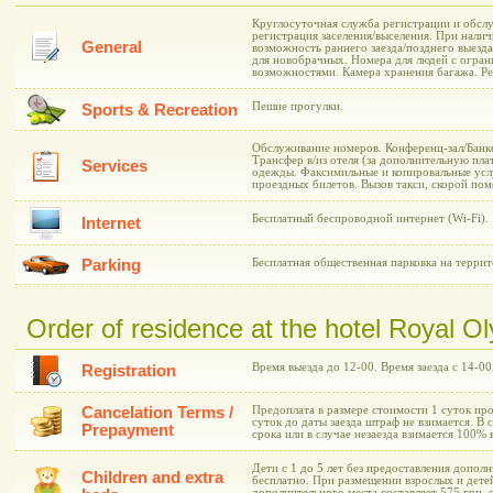
Круглосуточная служба регистрации и обслу
регистрация заселения/выселения. При нали
General
возможность раннего заезда/позднего выезд
для новобрачных. Номера для людей с огра
возможностями. Камера хранения багажа. Рес
Пешие прогулки.
Sports & Recreation
Обслуживание номеров. Конференц-зал/Банке
Трансфер в/из отеля (за дополнительную пла
Services
одежды. Факсимильные и копировальные усл
проездных билетов. Вызов такси, скорой по
Бесплатный беспроводной интернет (Wi-Fi).
Internet
Parking
Бесплатная общественная парковка на террит
Order of residence at the hotel Royal O
Время выезда до 12-00. Время заезда с 14-00
Registration
Cancelation Terms /
Предоплата в размере стоимости 1 суток про
суток до даты заезда штраф не взимается. В 
Prepayment
срока или в случае незаезда взимается 100%
Дети с 1 до 5 лет без предоставления допол
Children and extra
бесплатно. При размещении взрослых и дете
дополнительного места составляет 575 грн. с