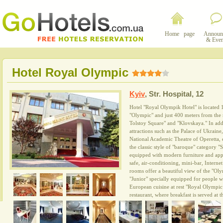
Home page
Announ
& Even
Hotel Royal Olympic
Kyiv
,
Str. Hospital, 12
Hotel "Royal Olympik Hotel" is located
"Olympic" and just 400 meters from the m
Tolstoy Square" and "Klovskaya." In addi
attractions such as the Palace of Ukrai
National Academic Theatre of Operetta, e
the classic style of "baroque" category "
equipped with modern furniture and appli
safe, air-conditioning, mini-bar, Interne
rooms offer a beautiful view of the "Ol
"Junior" specially equipped for people wi
European cuisine at rest "Royal Olympic 
restaurant, where breakfast is served at t