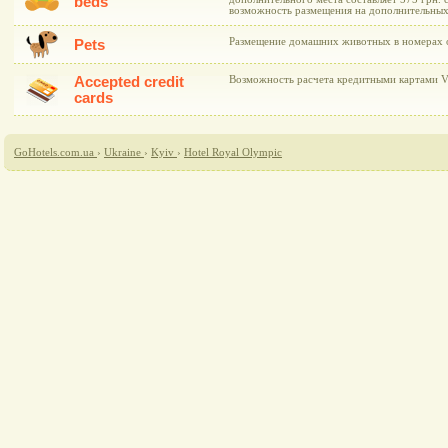
beds
возможность размещения на дополнительных
Размещение домашних животных в номерах о
Pets
Accepted credit
Возможность расчета кредитными картами Vis
cards
GoHotels.com.ua
›
Ukraine
›
Kyiv
›
Hotel Royal Olympic