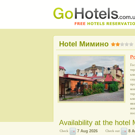
Hotel Мимино
Po
Го
те
кл
сп
про
ко
тер
кл
явл
жив
по
Availability at the hote
Check
Check out