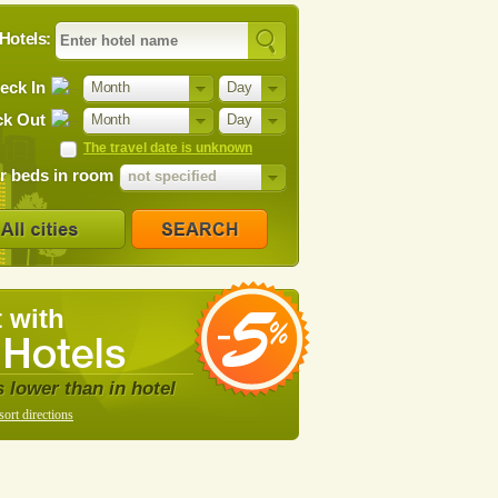
Hotels:
eck In
Month
Day
k Out
Month
Day
The travel date is unknown
 beds in room
not specified
 with
s lower than in hotel
sort directions