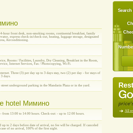
Search 
Мимино
Ch
Chec
24-hour front desk, non-smoking rooms, continental breakfast, family
vator, express check-in/check-out, heating, luggage storage, designated
rea, Airconditioning.
Number
ice, Rooms / Facilities, Laundry, Dry Cleaning, Breakfast in the Room,
rvice, Internet Services, Fax / Photocopying, Wi-Fi.
nternet. Three (3) per day up to 3 days stay, two (2) per day - for stays of
 3 days.
Rest
 street underground parking in the Mandarin Plaza or in the yard.
the hotel Мимино
price'
All re
 - from 13:00 to 14:00 hours. Check-out: - up to 12:00 hours.
d up to 2 days before date of arrival, no fee will be charged. If canceled
n case of no arrival, 100% of the first night.