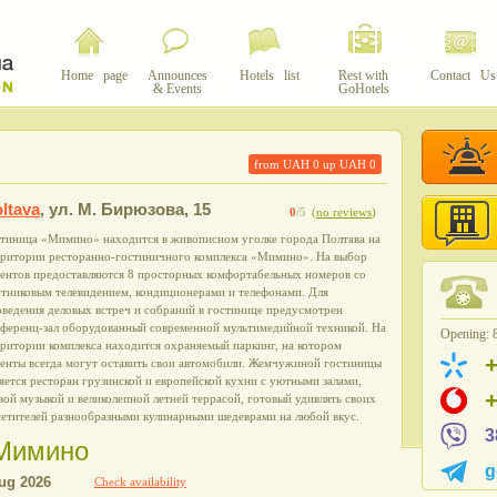
Home page
Announces
Hotels list
Rest with
Contact Us
& Events
GoHotels
from UAH
0
up UAH
0
ltava
,
ул. М. Бирюзова, 15
0
/5
(
no reviews
)
стиница «Мимино» находится в живописном уголке города Полтава на
рритории ресторанно-гостиничного комплекса «Мимино». На выбор
иентов предоставляются 8 просторных комфортабельных номеров со
утниковым телевидением, кондиционерами и телефонами. Для
ведения деловых встреч и собраний в гостинице предусмотрен
нференц-зал оборудованный современной мультимедийной техникой. На
Opening: 8
ритории комплекса находится охраняемый паркинг, на котором
иенты всегда могут оставить свои автомобили. Жемчужиной гостиницы
яется ресторан грузинской и европейской кухни с уютными залами,
ой музыкой и великолепной летней террасой, готовый удивлять своих
сетителей разнообразными кулинарными шедеврами на любой вкус.
3
l Мимино
g
Check availability