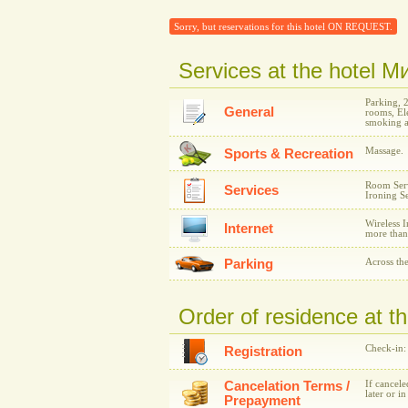
Sorry, but reservations for this hotel ON REQUEST.
Services at the hotel 
Parking, 
General
rooms, Ele
smoking a
Massage.
Sports & Recreation
Room Serv
Services
Ironing Se
Wireless I
Internet
more than
Parking
Across the
Order of residence at 
Check-in:
Registration
Cancelation Terms /
If cancele
later or i
Prepayment