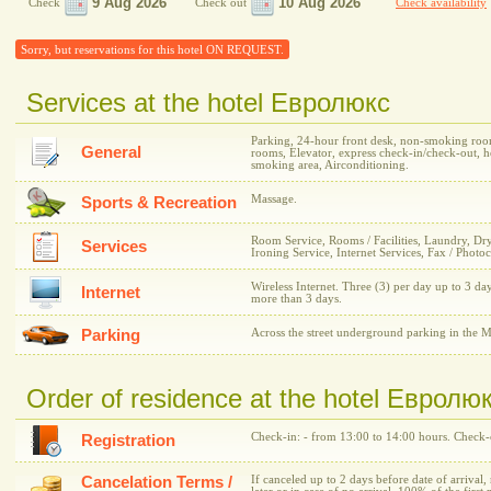
Check
Check out
Check availability
Sorry, but reservations for this hotel ON REQUEST.
Services at the hotel Евролюкс
Parking, 24-hour front desk, non-smoking room
General
rooms, Elevator, express check-in/check-out, h
smoking area, Airconditioning.
Massage.
Sports & Recreation
Room Service, Rooms / Facilities, Laundry, Dr
Services
Ironing Service, Internet Services, Fax / Photo
Wireless Internet. Three (3) per day up to 3 day
Internet
more than 3 days.
Parking
Across the street underground parking in the M
Order of residence at the hotel Евролю
Check-in: - from 13:00 to 14:00 hours. Check-o
Registration
Cancelation Terms /
If canceled up to 2 days before date of arrival,