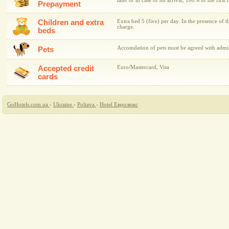
later or in case of no arrival, 100% of the first 
Prepayment
Children and extra
Extra bed 5 (five) per day. In the presence of t
charge.
beds
Accomdation of pets must be agreed with admini
Pets
Accepted credit
Euro/Mastercard, Visa
cards
GoHotels.com.ua
›
Ukraine
›
Poltava
›
Hotel Евролюкс