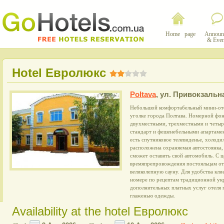
Home page
Announ
& Even
Hotel Евролюкс
Poltava
,
ул. Привокзальна
Небольшой комфортабельный мини-от
уголке города Полтава. Номерной фон
двухместными, трехместными и четы
стандарт и фешенебельными апартаме
есть спутниковое телевиденье, холоди
расположена охраняемая автостоянка,
сможет оставить свой автомобиль. С 
времяпрепровождения постояльцам оте
великолепную сауну. Для удобства кли
номере по рецептам традиционной ук
дополнительных платных услуг отеля п
глаженью одежды.
Availability at the hotel Евролюкс