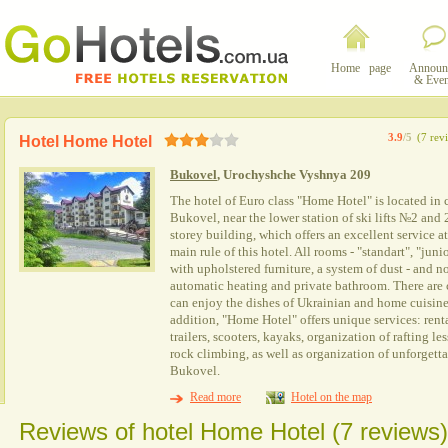
Home page
Announ
& Even
3.9
/5
(7 rev
Hotel Home Hotel
Bukovel
, Urochyshche Vyshnya 209
The hotel of Euro class "Home Hotel" is located in сe
Bukovel, near the lower station of ski lifts №2 and 
storey building, which offers an excellent service at 
main rule of this hotel. All rooms - "standart", "jun
with upholstered furniture, a system of dust - and no
automatic heating and private bathroom. There are 
can enjoy the dishes of Ukrainian and home cuisine, 
addition, "Home Hotel" offers unique services: renta
trailers, scooters, kayaks, organization of rafting l
rock climbing, as well as organization of unforgett
Bukovel.
Read more
Hotel on the map
Reviews of hotel Home Hotel (7 reviews)