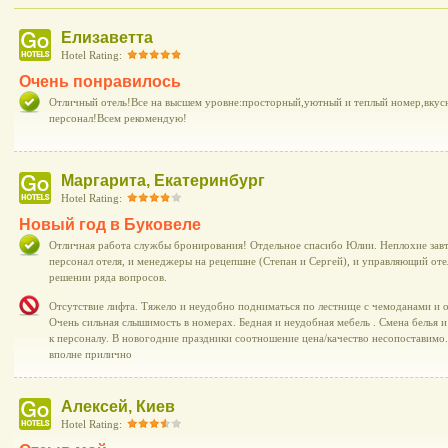
Елизаветта
Hotel Rating:
Очень понравилось
Отличный отель!Все на высшем уровне:просторный,уютный и теплый номер,вкусн
персонал!Всем рекомендую!
Маргарита, Екатеринбург
Hotel Rating:
Новый год в Буковеле
Отличная работа службы бронирования! Отдельное спасибо Юлии. Неплохие завт
персонал отеля, и менеджеры на рецепшне (Степан и Сергей), и управляющий от
решении ряда вопросов.
Отсутствие лифта. Тяжело и неудобно подниматься по лестнице с чемоданами и 
Очень сильная слышимость в номерах. Бедная и неудобная мебель . Смена белья 
к персоналу. В новогодние праздники соотношение цена/качество несопоставимо. 
вполне прилично
Алексей, Киев
Hotel Rating: