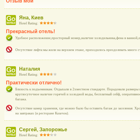
Отзыв мой
Яна, Киев
Hotel Rating:
Прекрасный отель!
Удобное расположение,просторный номер,наличие холодильника,фена в ванной,о
Отсутствие лифта:мы жили на верхнем этаже, приходилось преодолевать много с
Наталия
Hotel Rating:
Практически отлично!
Близость к подъемникам. Отдыхали в 2хместном стандарте. Порадовали размеры н
круглосуточное наличие горячей и холодной воды, бесплатный сейф, оперативное
багажа.
Отсутствие камер хранения, где можно было бы оставить багаж до заселения. Хр
на завтраках (в ресторане Казачок).
Сергей, Запорожье
Hotel Rating: