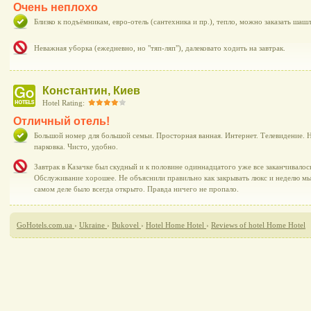
Очень неплохо
Близко к подъёмникам, евро-отель (сантехника и пр.), тепло, можно заказать шаш
Неважная уборка (ежедневно, но "тяп-ляп"), далековато ходить на завтрак.
Константин, Киев
Hotel Rating:
Отличный отель!
Большой номер для большой семьи. Просторная ванная. Интернет. Телевидение. Н
парковка. Чисто, удобно.
Завтрак в Казачке был скудный и к половине одиннадцатого уже все заканчивалось
Обслуживание хорошее. Не объяснили правильно как закрывать люкс и неделю мы 
самом деле было всегда открыто. Правда ничего не пропало.
GoHotels.com.ua
›
Ukraine
›
Bukovel
›
Hotel Home Hotel
›
Reviews of hotel Home Hotel