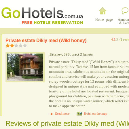
Home page
Announ
& Even
Private estate Dikiy med (Wild honey)
4.3
/5
(1 rev
Tatarov
, 696, tract Zhenets
Private estate "Dikiy med"("Wild Honey") is situate
natural park in v. Tatarov, 15 km from famous ski 
mountain area, salubrious mountain air, the original
comfort and service will make your vacation unforge
storey wooden cottage for 13 rooms with different l
designed in unique style and equipped with modern 
territory of the hotel are located restaurant, banqu
playground for children, pavilion with barbecue, pa
the hotel is an unique water source, which water is 
to make appetite better.
Read more
Hotel on the map
Reviews of private estate Dikiy med (Wil