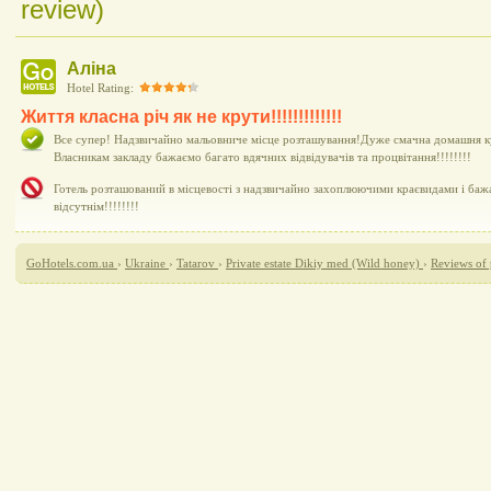
review)
Аліна
Hotel Rating:
Життя класна річ як не крути!!!!!!!!!!!!!
Все супер! Надзвичайно мальовниче місце розташування!Дуже смачна домашня ку
Власникам закладу бажаємо багато вдячних відвідувачів та процвітання!!!!!!!!
Готель розташований в місцевості з надзвичайно захоплюючими краєвидами і бажа
відсутнім!!!!!!!!
GoHotels.com.ua
›
Ukraine
›
Tatarov
›
Private estate Dikiy med (Wild honey)
›
Reviews of 