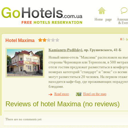
Home page
Announ
& Even
0
/5
(
Hotel Maxima
Kamianets-Podilskyi
, пр. Грушевского, 41-Б
Новый мини-отель "Максима" расположен на въе
стороны Черновцов или Тернополя, в 500 метрах 
отеле гостям предложат разместиться в комфор
номерах категорий "стандарт" и "люкс" со всеми
могут разместиться 20 человек. На первом этаж
находится кафе-бар, где проживающих пораду
блюдами.
Read more
Hotel on the map
Reviews of hotel Maxima (no reviews)
There are no comments yet