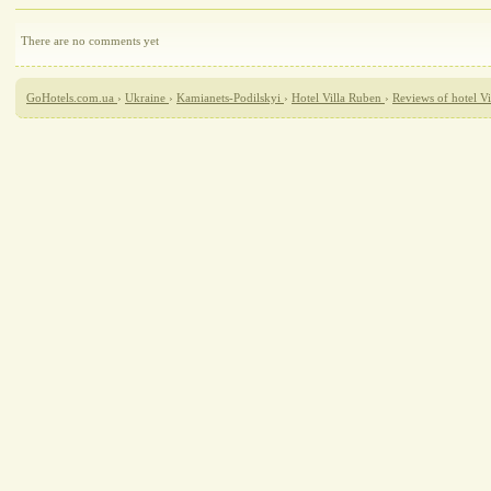
There are no comments yet
GoHotels.com.ua
›
Ukraine
›
Kamianets-Podilskyi
›
Hotel Villa Ruben
›
Reviews of hotel V