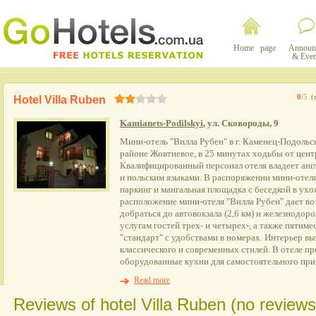
Home page
Announ
& Even
0
/5
(
Hotel Villa Ruben
Kamianets-Podilskyi
, ул. Сковороды, 9
Мини-отель "Вилла Рубен" в г. Каменец-Подоль
районе Жовтневое, в 25 минутах ходьбы от цент
Квалифицированный персонал отеля владеет анг
и польским языками. В распоряжении мини-отел
паркинг и мангальная площадка с беседкой в ух
расположение мини-отеля "Вилла Рубен" дает в
добраться до автовокзала (2,6 км) и железнодорож
услугам гостей трех- и четырех-, а также пятим
"стандарт" с удобствами в номерах. Интерьер в
классического и современных стилей. В отеле п
оборудованные кухни для самостоятельного при
Read more
Reviews of hotel Villa Ruben (no reviews