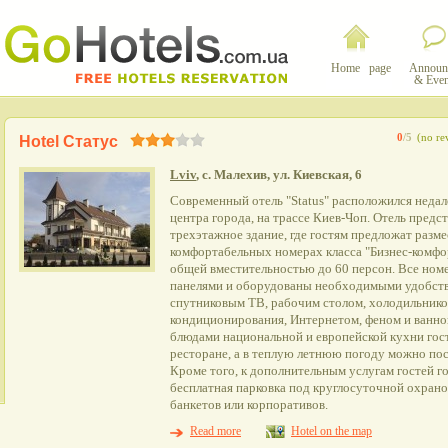
Home page
Announ
& Even
0
/5
(no re
Hotel Статус
Lviv
, с. Малехив, ул. Киевская, 6
Современный отель "Status" расположился недале
центра города, на трассе Киев-Чоп. Отель предс
трехэтажное здание, где гостям предложат разме
комфортабельных номерах класса "Бизнес-комфо
общей вместительностью до 60 персон. Все ном
панелями и оборудованы необходимыми удобств
спутниковым ТВ, рабочим столом, холодильнико
кондиционирования, Интернетом, феном и ванно
блюдами национальной и европейской кухни гос
ресторане, а в теплую летнюю погоду можно пос
Кроме того, к дополнительным услугам гостей г
бесплатная парковка под круглосуточной охрано
банкетов или корпоративов.
Read more
Hotel on the map