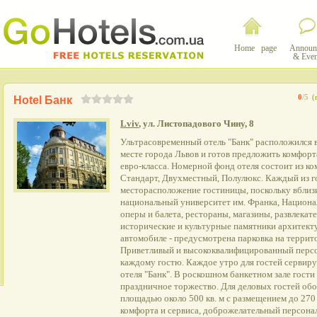
Home page
Announ
& Even
0
/5
(
Hotel Банк
Lviv
, ул. Листопадового Чину, 8
Ультрасовременный отель "Банк" расположился 
месте города Львов и готов предложить комфор
евро-класса. Номерной фонд отеля состоит из ко
Стандарт, Двухместный, Полулюкс. Каждый из г
месторасположение гостиницы, поскольку вбли
национальный университет им. Франка, Национа
оперы и балета, рестораны, магазины, развлекат
исторические и культурные памятники архитекту
автомобиле - предусмотрена парковка на террито
Приветливый и высококвалифицированный персо
каждому гостю. Каждое утро для гостей сервируе
отеля "Банк". В роскошном банкетном зале гост
праздничное торжество. Для деловых гостей об
площадью около 500 кв. м с размещением до 270
комфорта и сервиса, доброжелательный персона