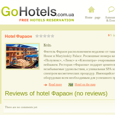
Home page
Announ
& Even
0
/5
(
Hotel Фараон
Kyiv
,
Флотель Фараон расположением недалеко от так
House и Maryinskiy Palace. Роскошные номера к
«Полулюкс», «Люкс» и «Клеопатра» очаровыва
пейзажем. Ресторан «Фараона» подарит цените
незабываемые удовольствия, а уникальная SPA-
спектром косметических процедур. Имеющийся 
оборудован всем необходимым для успешного пр
Read more
Hotel on the map
Reviews of hotel Фараон (no reviews)
There are no comments yet