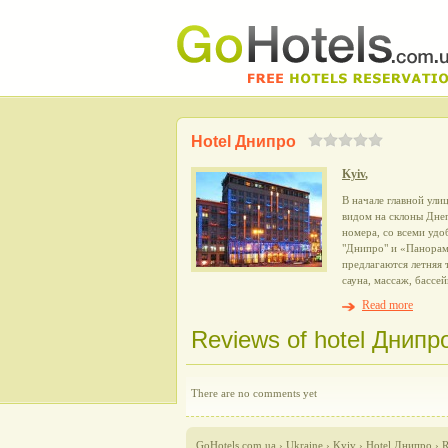
Hotel Днипро
Kyiv
,
В начале главной ули
видом на склоны Дне
номера, со всеми удо
"Днипро" и «Панорам
предлагаются летняя 
сауна, массаж, бассе
Read more
Reviews of hotel Днипро
There are no comments yet
GoHotels.com.ua
›
Ukraine
›
Kyiv
›
Hotel Днипро
›
R