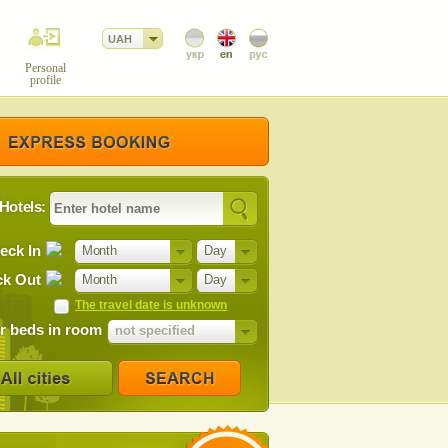
UAH
Personal
profile
Hotels:
eck In
Month
Day
k Out
Month
Day
The travel date is unknown
 beds in room
not specified