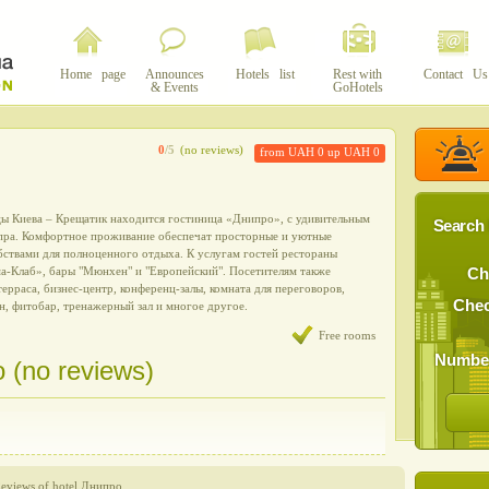
Home page
Announces
Hotels list
Rest with
Contact Us
& Events
GoHotels
0
/5
(no reviews)
from UAH 0 up UAH 0
цы Киева – Крещатик находится гостиница «Днипро», с удивительным
Search 
пра. Комфортное проживание обеспечат просторные и уютные
бствами для полноценного отдыха. К услугам гостей рестораны
а-Клаб», бары "Мюнхен" и "Европейский". Посетителям также
Ch
терраса, бизнес-центр, конференц-залы, комната для переговоров,
Chec
йн, фитобар, тренажерный зал и многое другое.
Free rooms
Number
 (no reviews)
eviews of hotel Днипро