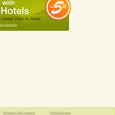
 with
s lower than in hotel
sort directions
Frequently asked questions
Affiliate Program