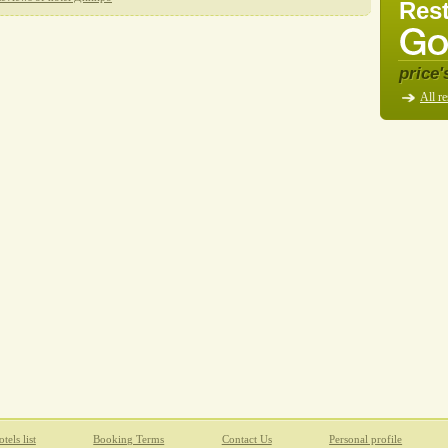
Rest
price'
All re
tels list
Booking Terms
Contact Us
Personal profile