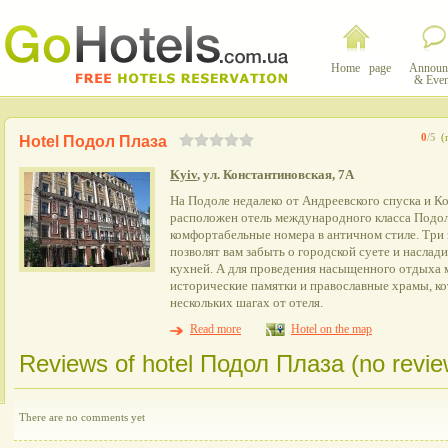
Home page
Announ
& Even
0
/5
(
Hotel Подол Плаза
Kyiv
, ул. Константиновская, 7А
На Подоле недалеко от Андреевского спуска и 
расположен отель международного класса Подол
комфортабельные номера в античном стиле. Три 
позволят вам забыть о городской суете и насла
кухней. А для проведения насыщенного отдыха 
исторические памятки и православные храмы, к
нескольких шагах от отеля.
Read more
Hotel on the map
Reviews of hotel Подол Плаза (no revie
There are no comments yet