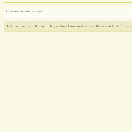
There are no comments yet
GoHotels.com.ua
›
Ukraine
›
Ichnya
›
Hotel Соколиный хутор
›
Reviews of hotel Соколи