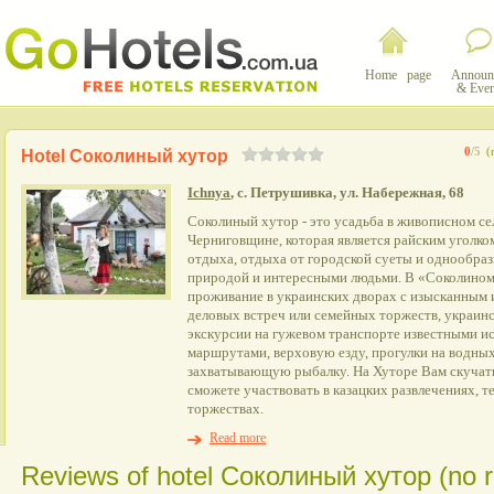
Home page
Announ
& Even
0
/5
(
Hotel Соколиный хутор
Ichnya
, с. Петрушивка, ул. Набережная, 68
Соколиный хутор - это усадьба в живописном с
Черниговщине, которая является райским уголко
отдыха, отдыха от городской суеты и однообраз
природой и интересными людьми. В «Соколином
проживание в украинских дворах с изысканным 
деловых встреч или семейных торжеств, украин
экскурсии на гужевом транспорте известными и
маршрутами, верховую езду, прогулки на водных
захватывающую рыбалку. На Хуторе Вам скучать
сможете участвовать в казацких развлечениях, 
торжествах.
Read more
Reviews of hotel Соколиный хутор (no r