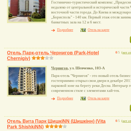
Гостинично-туристический комплекс „Придесня
недалеко от центральной и исторической части 
восточной части города. До Киева и междунар
„Борисполь” - 140 км. Первый этаж отеля занима
банкетных зала на 12 и 6 мест.
Подробнее
Отель на карте
Отель Парк-отель Чернигов (Park-Hotel
0
/5
(
нет о
Chernigiv)
Чернигов
, ул. Шевченко, 103-А
Парк-отель "Чернигов" - это новый отель бизнес
гостеприимно открыл свои двери в декабре 2011
парковой зоне на берегу реки Десна. Интерьер 
современном стиле с элементами хай-тек.
Подробнее
Отель на карте
Отель Вита Парк ШишкіNN (Шишкінн) (Vita
0
/5
(
нет о
Park ShishkіNN)