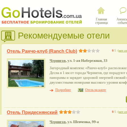
Главная
Анонсы
страница
событ
Рекомендуемые отели
Отель Ранчо-клуб (Ranch Club)
0
/5
(
нет о
Чернигов
, ул. 1-ая Набережная, 33
Загородный комплекс «Ранчо-клуб» расположилс
Десна в 1 км от города Чернигов, где порадуют
панорамы и зарядит здоровой энергией свежий 
двухместными номерами высокого уровня комф
Подробнее
Отель на карте
Отель Придеснянский
0
/5
(
нет о
Чернигов
, ул. Шевченка, 99-а