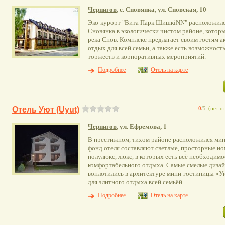
Чернигов
, с. Сновянка, ул. Сновская, 10
Эко-курорт "Вита Парк ШишкіNN" расположился 
Сновянка в экологически чистом районе, кото
река Снов. Комплекс предлагает своим гостям 
отдых для всей семьи, а также есть возможност
торжеств и корпоративных мероприятий.
Подробнее
Отель на карте
Отель Уют (Uyut)
0
/5
(
нет о
Чернигов
, ул. Ефремова, 1
В престижном, тихом районе расположился мин
фонд отеля составляют светлые, просторные но
полулюкс, люкс, в которых есть всё необходимо
комфортабельного отдыха. Cамые смелые диза
воплотились в архитектуре мини-гостиницы «У
для элитного отдыха всей семьёй.
Подробнее
Отель на карте