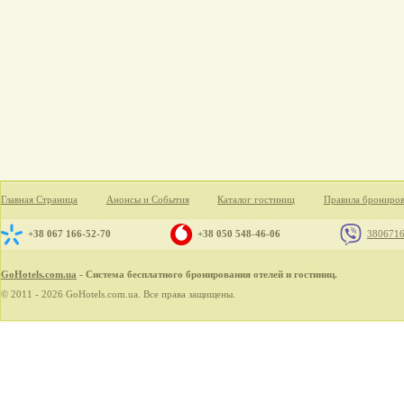
Главная Страница
Анонсы и События
Каталог гостиниц
Правила брониро
+38 067 166-52-70
+38 050 548-46-06
380671
GoHotels.com.ua
- Система бесплатного бронирования отелей и гостиниц.
© 2011 - 2026 GoHotels.com.ua. Все права защищены.