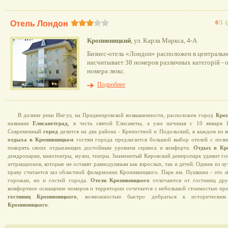
Отель Лондон
0
/5
(
Кропивницкий
, ул. Карла Маркса, 4-А
Бизнес-отель «Лондон» расположен в центральн
насчитывает 38 номеров различных категорій - 
номера люкс.
Подробнее
В долине реки Ингул, на Приднепровской возвышенности, расположен город
Кро
название
Елисаветград
, в честь святой Елисаветы, а уже начиная с 10 января
Современный
город
делится на два района - Крепостной и Подольский, в каждом из 
отдыха в Кропивницком
гостям города предлагается большой выбор отелей с полн
покорять своих отдыхающих достойным уровнем сервиса и комфорта.
Отдых в Кр
дендропарки, кинотеатры, музеи, театры. Знаменитый Кировский денпропарк удивит г
аттракционов, которые не оставят равнодушным как взрослых, так и детей. Одним из л
праву считается зал областной филармонии Кропивницкого. Парк им. Пушкина - это л
горожан, но и гостей города.
Отели Кропивницкого
отличаются от гостиниц дру
комфортное оснащение номеров и территории сочетается с небольшой стоимостью п
гостиниц Кропивницкого
, возможностью быстро добраться к историческим 
Кропивницкого
.