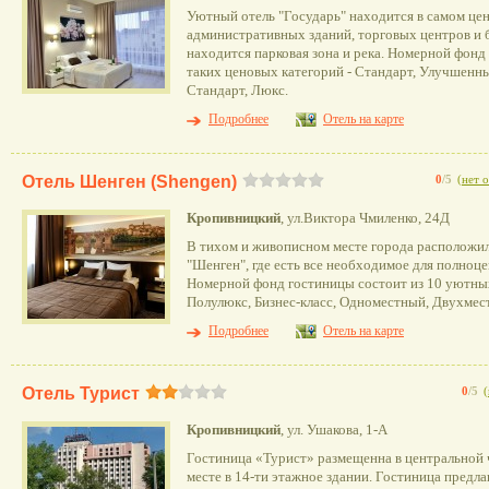
Уютный отель "Государь" находится в самом цен
административных зданий, торговых центров и б
находится парковая зона и река. Номерной фонд
таких ценовых категорий - Стандарт, Улучшенн
Стандарт, Люкс.
Подробнее
Отель на карте
Отель Шенген (Shengen)
0
/5
(
нет 
Кропивницкий
, ул.Виктора Чмиленко, 24Д
В тихом и живописном месте города расположи
"Шенген", где есть все необходимое для полноце
Номерной фонд гостиницы состоит из 10 уютных
Полулюкс, Бизнес-класс, Одноместный, Двухмес
Подробнее
Отель на карте
Отель Турист
0
/5
(
Кропивницкий
, ул. Ушакова, 1-А
Гостиница «Турист» размещенна в центральной ч
месте в 14-ти этажное здании. Гостиница предл