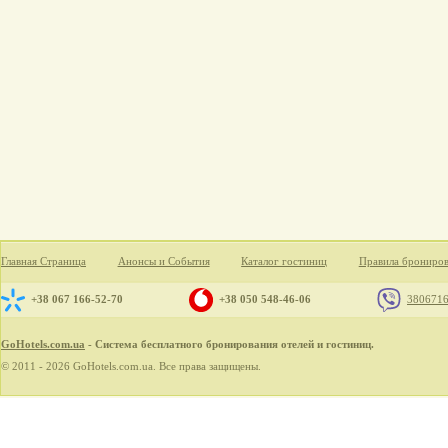
Главная Страница
Анонсы и События
Каталог гостиниц
Правила брониро
+38 067 166-52-70
+38 050 548-46-06
380671
GoHotels.com.ua
- Система бесплатного бронирования отелей и гостиниц.
© 2011 - 2026 GoHotels.com.ua. Все права защищены.