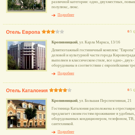
различной категории: одно, двухместных, повы
полулюкс, люкс.
Подробнее
Отель Европа
0
/5
(
Кропивницкий
, ул. Карла Маркса, 13/16
Девятиэтажный гостиничный комплекс "Европа"
деловой и культурной части города Кировоград
выполнен в классическом стиле, все одно-, двух
оборудованы в соответствии с европейскими тр
Подробнее
Отель Каталония
0
/5
(
Кропивницкий
, ул. Большая Перспективная, 21
Гостиница Каталония расположена в отреставр
предлагает своим гостям проживание в удобных
оборудованных кондиционером, телефоном, ТВ,
сантехникой.
Подробнее