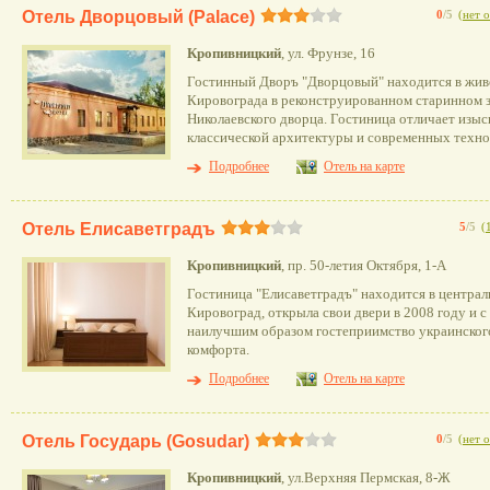
Отель Дворцовый (Рalace)
0
/5
(
нет 
Кропивницкий
, ул. Фрунзе, 16
Гостинный Дворъ "Дворцовый" находится в жив
Кировограда в реконструированном старинном з
Николаевского дворца. Гостиница отличает изыс
классической архитектуры и современных техно
Подробнее
Отель на карте
Отель Елисаветградъ
5
/5
(
Кропивницкий
, пр. 50-летия Октября, 1-А
Гостиница "Елисаветградъ" находится в централ
Кировоград, открыла свои двери в 2008 году и с 
наилучшим образом гостеприимство украинског
комфорта.
Подробнее
Отель на карте
Отель Государь (Gosudar)
0
/5
(
нет 
Кропивницкий
, ул.Верхняя Пермская, 8-Ж