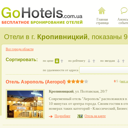
Главная
Анонсы
страница
событ
Отели в г.
Кропивницкий
, показаны 9
Все города области
Сортировать:
по цене
по рейтингу
по звездам
по удаленности от адреса
Отель Аэрополь (Aeropol)
0
/5
(
нет 
Кропивницкий
, ул. Полтавская, 20/7
Современный отель "Аерополь" расположился в 2
10 минутах от центра города. Своим гостям в от
номерах таких категорий - Классический, Бизнес
Подробнее
Отель на карте