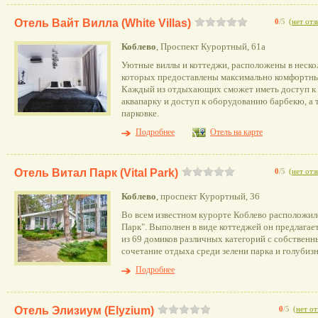
Отель Вайт Вилла (White Villas)
0
/5
(
нет отз
Коблево
, Проспект Курортный, 61а
Уютные виллы и коттеджи, расположены в нескол
которых предоставлены максимально комфортны
Каждый из отдыхающих сможет иметь доступ к 
аквапарку и доступ к оборудованию барбекю, а 
парковке.
Подробнее
Отель на карте
Отель Витал Парк (Vital Park)
0
/5
(
нет отз
Коблево
, проспект Курортный, 36
Во всем известном курорте Коблево расположил
Парк". Выполнен в виде коттеджей он предлагае
из 69 домиков различных категорий с собственн
сочетание отдыха среди зелени парка и голубиз
Подробнее
Отель Элизиум (Elyzium)
0
/5
(
нет о