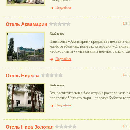
стандартами.
Подробнее
Отель Аквамарин
0
/5
(
Коблево
,
Пансионат «Аквамарин» предлагает посетителям
комфортабельных номерах категории «Стандарт
необходимым - умывальник в номере, балкон, удо
Подробнее
Отель Бирюза
0
/5
(
Коблево
,
Эта восхитительная база отдыха расположена в
побережья Черного моря – поселок Коблево всего
Подробнее
Отель Нива Золотая
0
/5
(