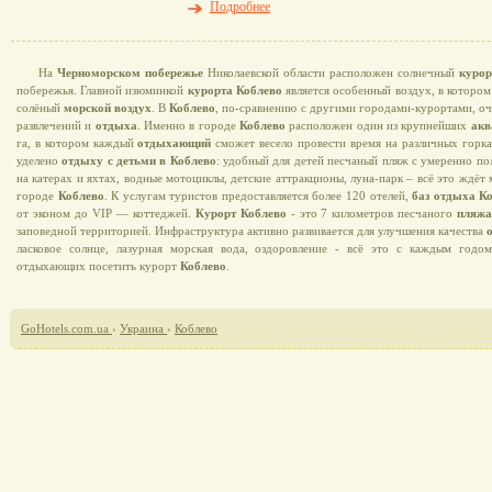
Подробнее
На
Черноморском побережье
Николаевской области расположен солнечный
курор
побережья. Главной изюминкой
курорта Коблево
является особенный воздух, в котором
солёный
морской воздух
. В
Коблево
, по-сравнению с другими городами-курортами, о
развлечений и
отдыха
. Именно в городе
Коблево
расположен один из крупнейших
акв
га, в котором каждый
отдыхающий
сможет весело провести время на различных горка
уделено
отдыху с детьми в Коблево
: удобный для детей песчаный пляж с умеренно по
на катерах и яхтах, водные мотоциклы, детские аттракционы, луна-парк – всё это ждё
городе
Коблево
. К услугам туристов предоставляется более 120 отелей,
баз отдыха К
от эконом до VIP — коттеджей.
Курорт Коблево
- это 7 километров песчаного
пляж
заповедной территорией. Инфраструктура активно развивается для улучшения качества
ласковое солнце, лазурная морская вода, оздоровление - всё это с каждым годо
отдыхающих посетить курорт
Коблево
.
GoHotels.com.ua
›
Украина
›
Коблево