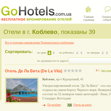
Главная
Анонсы
страница
событ
Отели в г.
Коблево
, показаны 39
Все курортные направления Черноморского побережья
Сортировать:
по цене
по рейтингу
по звездам
по удаленности от адреса
Отель Де Ла Вита (De La Vita)
0
/5
(
нет отз
Коблево
, пр-т Курортный, 41
Ультрасовременный отель "Де Ла Вита" - это оаз
отдыха на самом берегу Черного моря. Номерн
состоит из 52 номеров таких категорий - Люкс,
Стандарт, Коттеджи
Подробнее
Отель на карте