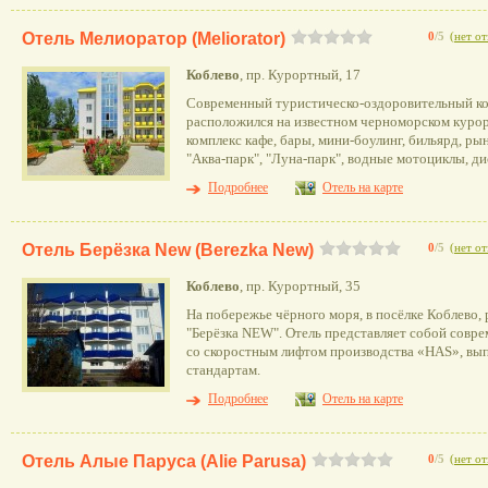
Отель Мелиоратор (Meliorator)
0
/5
(
нет о
Коблево
, пр. Курортный, 17
Современный туристическо-оздоровительный к
расположился на известном черноморском куро
комплекс кафе, бары, мини-боулинг, бильярд, ры
"Аква-парк", "Луна-парк", водные мотоциклы, ди
Подробнее
Отель на карте
Отель Берёзка New (Berezka New)
0
/5
(
нет о
Коблево
, пр. Курортный, 35
На побережье чёрного моря, в посёлке Коблево,
"Берёзка NEW". Отель представляет собой совр
со скоростным лифтом производства «HAS», вы
стандартам.
Подробнее
Отель на карте
Отель Алые Паруса (Alie Parusa)
0
/5
(
нет о