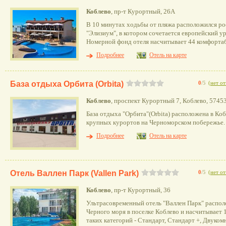
Коблево
, пр-т Курортный, 26А
В 10 минутах ходьбы от пляжа расположился р
"Элизиум", в котором сочетается европейский ур
Номерной фонд отеля насчитывает 44 комфортаб
Подробнее
Отель на карте
База отдыха Орбита (Orbita)
0
/5
(
нет о
Коблево
, проспект Курортный 7, Коблево, 5745
База отдыха "Орбита"(Orbita) расположена в Коб
крупных курортов на Черноморском побережье.
Подробнее
Отель на карте
Отель Валлен Парк (Vallen Park)
0
/5
(
нет о
Коблево
, пр-т Курортный, 36
Ультрасовременный отель "Валлен Парк" располо
Черного моря в поселке Коблево и насчитывает
таких категорий - Стандарт, Стандарт +, Двуко