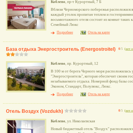
Коблево
, пр-т Курортный, 7 Б
Вблизи Черноморского побережья расположился 
каждый уголок пропитан теплом и гостеприимн
восьмиэтажного отеля состоит из комнат таких к
Семейный Люкс
Подробнее
Отель на карте
База отдыха Энергостроитель (Energostroitel)
0
/5
(
нет 
Коблево
, пр. Курортный, 12
В 100 м от берега Черного моря расположилась 
"Энергостроитель", которая обеспечит своим го
незабываемого отдыха. Номерной фонд базы сост
Эконом, Стандарт, Полулюкс, Люкс.
Подробнее
Отель на карте
Отель Воздух (Vozdukh)
0
/5
(
нет 
Коблево
, ул. Николаевская
Новый бюджетный отель "Воздух" расположился 