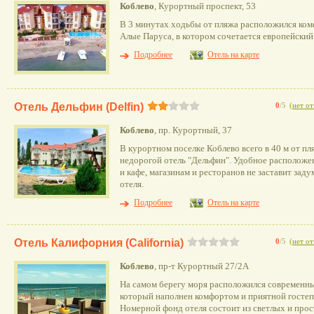
Коблево
, Курортный проспект, 53
В 3 минутах ходьбы от пляжа расположился ком
Алые Паруса, в котором сочетается европейский
Подробнее
Отель на карте
Отель Дельфин (Delfin)
0
/5
(
нет о
Коблево
, пр. Курортный, 37
В курортном поселке Коблево всего в 40 м от п
недорогой отель "Дельфин". Удобное расположен
и кафе, магазинам и ресторанов не заставит за
отеля.
Подробнее
Отель на карте
Отель Калифорния (California)
0
/5
(
нет о
Коблево
, пр-т Курортный 27/2А
На самом берегу моря расположился современны
который наполнен комфортом и приятной госте
Номерной фонд отеля состоит из светлых и про