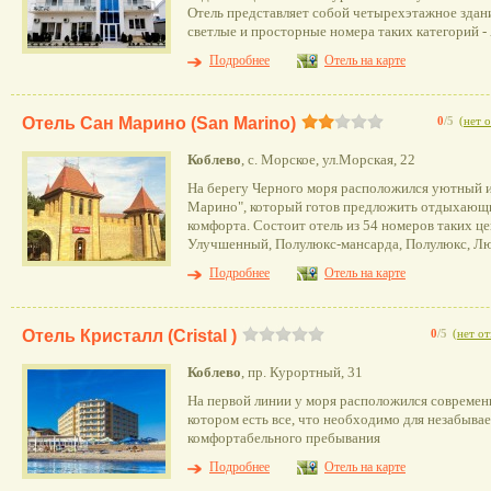
Отель представляет собой четырехэтажное здан
светлые и просторные номера таких категорий -
Подробнее
Отель на карте
Отель Сан Марино (San Marino)
0
/5
(
нет 
Коблево
, с. Морское, ул.Морская, 22
На берегу Черного моря расположился уютный и
Марино", который готов предложить отдыхающи
комфорта. Состоит отель из 54 номеров таких це
Улучшенный, Полулюкс-мансарда, Полулюкс, Лю
Подробнее
Отель на карте
Отель Кристалл (Cristal )
0
/5
(
нет о
Коблево
, пр. Курортный, 31
На первой линии у моря расположился современн
котором есть все, что необходимо для незабывае
комфортабельного пребывания
Подробнее
Отель на карте