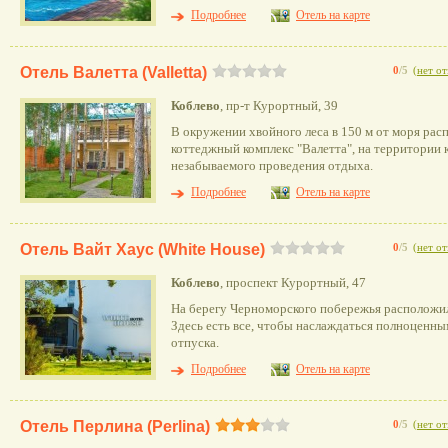
Подробнее
Отель на карте
Отель Валетта (Valletta)
0
/5
(
нет о
Коблево
, пр-т Курортный, 39
В окружении хвойного леса в 150 м от моря ра
коттеджный комплекс "Валетта", на территории к
незабываемого проведения отдыха.
Подробнее
Отель на карте
Отель Вайт Хаус (White House)
0
/5
(
нет о
Коблево
, проспект Курортный, 47
На берегу Черноморского побережья расположил
Здесь есть все, чтобы наслаждаться полноценны
отпуска.
Подробнее
Отель на карте
Отель Перлина (Perlina)
0
/5
(
нет о