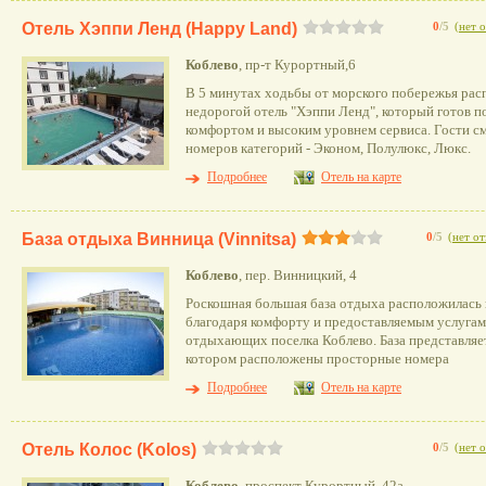
Отель Хэппи Ленд (Happy Land)
0
/5
(
нет 
Коблево
, пр-т Курортный,6
В 5 минутах ходьбы от морского побережья ра
недорогой отель "Хэппи Ленд", который готов 
комфортом и высоким уровнем сервиса. Гости см
номеров категорий - Эконом, Полулюкс, Люкс.
Подробнее
Отель на карте
База отдыха Винница (Vinnitsa)
0
/5
(
нет о
Коблево
, пер. Винницкий, 4
Роскошная большая база отдыха расположилась в
благодаря комфорту и предоставляемым услугам
отдыхающих поселка Коблево. База представляет
котором расположены просторные номера
Подробнее
Отель на карте
Отель Колос (Kolos)
0
/5
(
нет 
Коблево
, проспект Курортный, 42а