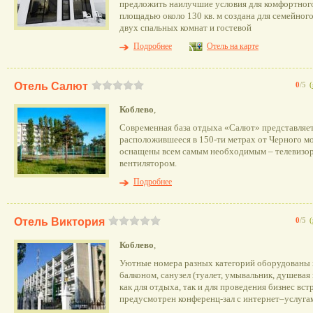
предложить наилучшие условия для комфортног
площадью около 130 кв. м создана для семейного
двух спальных комнат и гостевой
Подробнее
Отель на карте
Отель Салют
0
/5
(
Коблево
,
Современная база отдыха «Салют» представляет
расположившееся в 150-ти метрах от Черного мо
оснащены всем самым необходимым – телевизор
вентилятором.
Подробнее
Отель Виктория
0
/5
(
Коблево
,
Уютные номера разных категорий оборудованы 
балконом, санузел (туалет, умывальник, душевая
как для отдыха, так и для проведения бизнес вст
предусмотрен конференц-зал с интернет–услуга