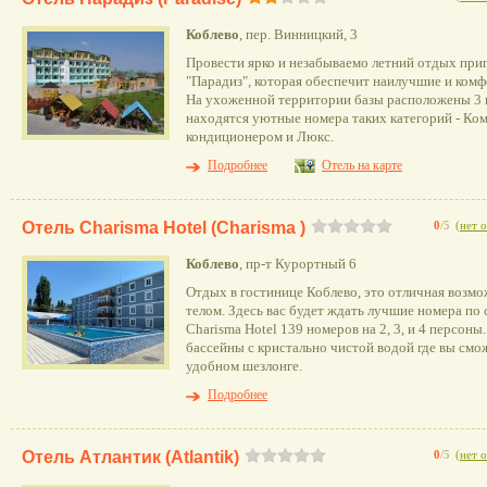
Коблево
, пер. Винницкий, 3
Провести ярко и незабываемо летний отдых при
"Парадиз", которая обеспечит наилучшие и комф
На ухоженной территории базы расположены 3 к
находятся уютные номера таких категорий - Ко
кондиционером и Люкс.
Подробнее
Отель на карте
Отель Charisma Hotel (Charisma )
0
/5
(
нет 
Коблево
, пр-т Курортный 6
Отдых в гостинице Коблево, это отличная возм
телом. Здесь вас будет ждать лучшие номера по
Charisma Hotel 139 номеров на 2, 3, и 4 персоны.
бассейны с кристально чистой водой где вы смо
удобном шезлонге.
Подробнее
Отель Атлантик (Аtlantik)
0
/5
(
нет 