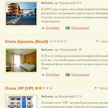
Коблево
, пр. Курортный 33/1
В 2009 году открыл свои двери первым гостям 
который до сегодняшнего дня остается любимым
Состоит отель из просторных номеров категорий
Апартаменты.
Подробнее
Отель на карте
Отель Бразиль (Brazil)
0
/5
(
нет 
Коблево
, пр-т Курортный, 1Б
В 30 м от пляжа расположился комфортабельный 
есть все, что необходимо для беззаботного и не
Номерной фонд отеля состоит из просторных но
Люкс.
Подробнее
Отель на карте
Отель VIP (VIP)
0
/5
(
нет о
Коблево
, пр.Курортный, 27/1
Уютный отель "VIP", который расположен на пл
отдыхающим высоким уровнем обслуживания и