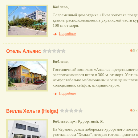
Коблево
,
Современный дом отдыха «Нива золотая» предс
здание, расположившееся в украинской части ку
100 м. от моря.
Подробнее
Отель Альянс
0
/5
(
Коблево
,
Гостиничный комплекс «Альянс» представляет с
расположившееся всего в 300 м. от моря. Уютны
комфортабельно меблированы и оснащены плазм
холодильник, сейфом, кондиционером.
Подробнее
Вилла Хельга (Helga)
0
/5
(
Коблево
, пр-т Курортный, 61
На Черноморском побережье курортного поселк
уютная вилла "Хельга", которая готова приятно в