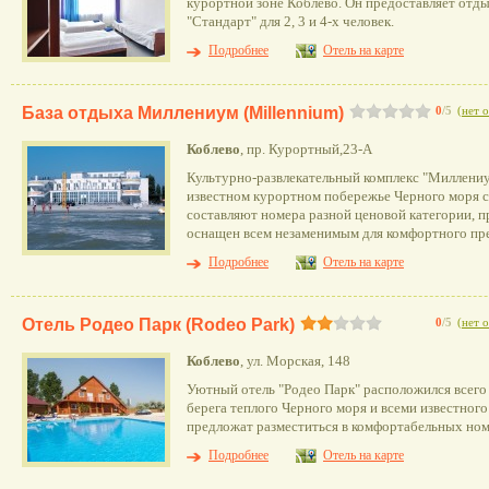
курортной зоне Коблево. Он предоставляет отды
"Стандарт" для 2, 3 и 4-х человек.
Подробнее
Отель на карте
База отдыха Миллениум (Millennium)
0
/5
(
нет 
Коблево
, пр. Курортный,23-А
Культурно-развлекательный комплекс "Миллениу
известном курортном побережье Черного моря с
составляют номера разной ценовой категории, 
оснащен всем незаменимым для комфортного пре
Подробнее
Отель на карте
Отель Родео Парк (Rodeo Park)
0
/5
(
нет 
Коблево
, ул. Морская, 148
Уютный отель "Родео Парк" расположился всего
берега теплого Черного моря и всеми известного
предложат разместиться в комфортабельных но
Подробнее
Отель на карте