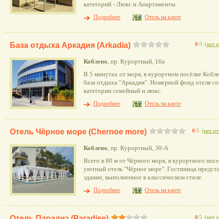
категорий - Люкс и Апартаменты.
Подробнее
Отель на карте
База отдыха Аркадия (Arkadia)
0
/5
(
нет 
Коблево
, пр. Курортный, 16а
В 5 минутах от моря, в курортном посёлке Кобл
база отдыха "Аркадия". Номерной фонд отеля с
категории семейный и люкс.
Подробнее
Отель на карте
Отель Чёрное море (Chernoe more)
0
/5
(
нет о
Коблево
, пр. Курортный, 30-А
Всего в 80 м от Чёрного моря, в курортного пос
уютный отель "Чёрное море". Гостиница предст
здание, выполненное в классическом стиле.
Подробнее
Отель на карте
Отель Парадиз (Paradise)
0
/5
(
нет 