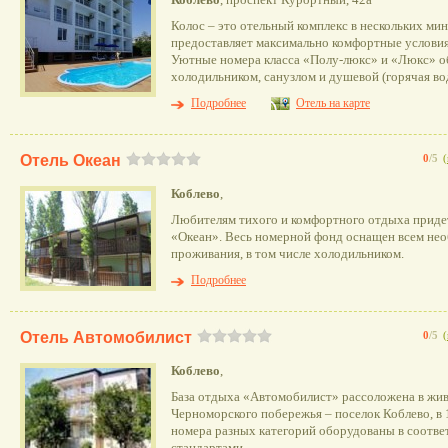
Колос – это отельный комплекс в нескольких ми
предоставляет максимально комфортные условия 
Уютные номера класса «Полу-люкс» и «Люкс» о
холодильником, санузлом и душевой (горячая во
Подробнее
Отель на карте
Отель Океан
0
/5
(
Коблево
,
Любителям тихого и комфортного отдыха приде
«Океан». Весь номерной фонд оснащен всем не
проживания, в том числе холодильником.
Подробнее
Отель Автомобилист
0
/5
(
Коблево
,
База отдыха «Автомобилист» рассоложена в жи
Черноморского побережья – поселок Коблево, в 
номера разных категорий оборудованы в соотве