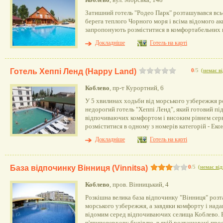
Затишний готель "Родео Парк" розташувався всь
берега теплого Чорного моря і всіма відомого ак
запропонують розміститися в комфортабельних 
Докладніше
Готель на карті
Готель Хеппі Ленд (Happy Land)
0
/5
(
немає ві
Коблево
, пр-т Курортний, 6
У 5 хвилинах ходьби від морського узбережжя р
недорогий готель "Хеппі Ленд", який готовий пі
відпочиваючих комфортом і високим рівнем серв
розміститися в одному з номерів категорій - Ек
Докладніше
Готель на карті
База відпочинку Вінниця (Vinnitsa)
0
/5
(
немає від
Коблево
, пров. Вінницький, 4
Розкішна велика база відпочинку "Вінниця" розт
морського узбережжя, а завдяки комфорту і над
відомим серед відпочиваючих селища Коблево. 