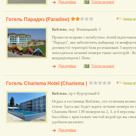
Докладніше
Готель на карті
Готель Парадиз (Paradise)
0
/5
(
немає ві
Коблево
, пер. Вінницький, 3
Провести яскраво і незабутньо літній відпочино
"Парадіз", яка забезпечить найкращі та комфортн
доглянутої території бази розташовані 3 корпуси
знаходяться затишні номери таких категорій - К
кондиціонером і Люкс.
Докладніше
Готель на карті
Готель Charisma Hotel (Charisma )
0
/5
(
немає ві
Коблево
, пр-т Курортный 6
Отдых в гостинице Коблево, это отличная возм
телом. Здесь вас будет ждать лучшие номера по
Charisma Hotel 139 номеров на 2, 3, и 4 персоны.
бассейны с кристально чистой водой где вы смо
удобном шезлонге.
Докладніше