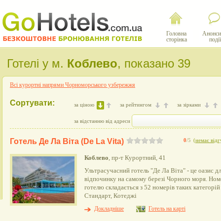
Головна
Анонси
сторінка
події
Готелі у м.
Коблево
, показано 39
Всі курортні напрями Чорноморського узбережжя
Сортувати:
за ціною
за рейтингом
за зірками
за відстанню від адреси
Готель Де Ла Віта (De La Vita)
0
/5
(
немає відг
Коблево
, пр-т Курортний, 41
Ультрасучасний готель "Де Ла Віта" - це оазис д
відпочинку на самому березі Чорного моря. Но
готелю складається з 52 номерів таких категорій
Стандарт, Котеджі
Докладніше
Готель на карті