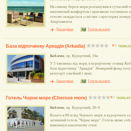
На самому березі моря розташувався сучасний го
наповнений комфортом і приємною гостинною 
готелю складається з світлих і просторих номері
Апартаменти
Докладніше
Готель на карті
База відпочинку Аркадія (Arkadia)
0
/5
(
немає ві
Коблево
, пр. Курортний, 16а
У 5 хвилинах від моря, в курортному селищі Ко
база відпочинку "Аркадія". Номерний фонд готе
категорії сімейний і люкс.
Докладніше
Готель на карті
Готель Чорне море (Chernoe more)
0
/5
(
немає від
Коблево
, пр. Курортний, 30-А
Всього в 80 м від Чорного моря, в курортного с
затишний готель "Чорне море". Готель являє со
виконанув класичному стилі.