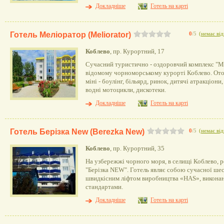
Докладніше
Готель на карті
Готель Меліоратор (Meliorator)
0
/5
(
немає від
Коблево
, пр. Курортний, 17
Сучасний туристично - оздоровчий комплекс "М
відомому чорноморському курорті Коблево. Ото
міні - боулінг, більярд, ринок, дитячі атракціони,
водні мотоцикли, дискотеки.
Докладніше
Готель на карті
Готель Берізка New (Berezka New)
0
/5
(
немає від
Коблево
, пр. Курортний, 35
На узбережжі чорного моря, в селищі Коблево, 
"Берізка NEW". Готель являє собою сучасної ше
швидкісним ліфтом виробництва «HAS», виконан
стандартами.
Докладніше
Готель на карті