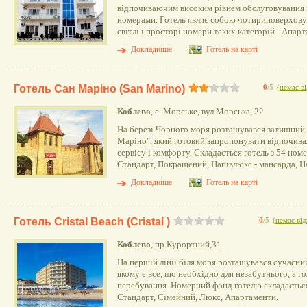
відпочиваючим високим рівнем обслуговування
номерами. Готель являє собою чотириповерхову 
світлі і просторі номери таких категорій - Апар
Докладніше
Готель на карті
Готель Сан Маріно (San Marino)
0
/5
(
немає ві
Коблево
, с. Морське, вул.Морська, 22
На березі Чорного моря розташувався затишний 
Маріно", який готовий запропонувати відпочива
сервісу і комфорту. Складається готель з 54 номе
Стандарт, Покращений, Напівлюкс - мансарда, Н
Докладніше
Готель на карті
Готель Cristal Beach (Cristal )
0
/5
(
немає від
Коблево
, пр.Курортний,31
На першій лінії біля моря розташувався сучасний 
якому є все, що необхідно для незабутнього, а 
перебування. Номерний фонд готелю складається 
Стандарт, Сімейний, Люкс, Апартаменти.