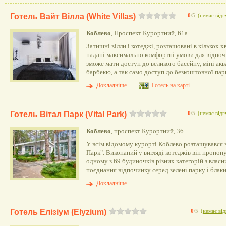
Готель Вайт Вілла (White Villas)
0
/5
(
немає відг
Коблево
, Проспект Курортний, 61а
Затишні вілли і котеджі, розташовані в кількох х
надані максимально комфортні умови для відпо
зможе мати доступ до великого басейну, міні ак
барбекю, а так само доступ до безкоштовної пар
Докладніше
Готель на карті
Готель Вітал Парк (Vital Park)
0
/5
(
немає відг
Коблево
, проспект Курортний, 36
У всім відомому курорті Коблево розташувався 
Парк". Виконаний у вигляді котеджів він пропон
одному з 69 будиночків різних категорій з власн
поєднання відпочинку серед зелені парку і блаки
Докладніше
Готель Елізіум (Elyzium)
0
/5
(
немає від