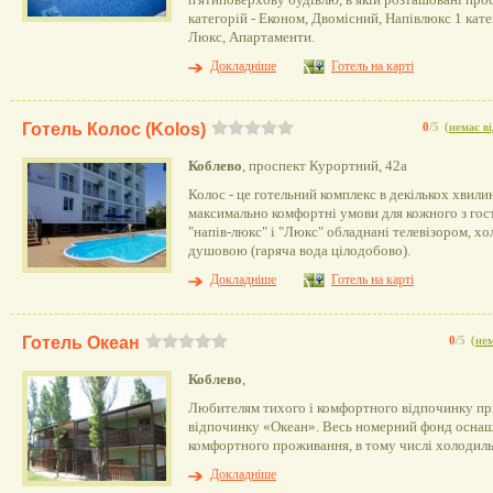
п'ятиповерхову будівлю, в якій розташовані про
категорій - Економ, Двомісний, Напівлюкс 1 катег
Люкс, Апартаменти.
Докладніше
Готель на карті
Готель Колос (Kolos)
0
/5
(
немає ві
Коблево
, проспект Курортний, 42а
Колос - це готельний комплекс в декількох хвили
максимально комфортні умови для кожного з гос
"напів-люкс" і "Люкс" обладнані телевізором, хо
душовою (гаряча вода цілодобово).
Докладніше
Готель на карті
Готель Океан
0
/5
(
нем
Коблево
,
Любителям тихого і комфортного відпочинку пр
відпочинку «Океан». Весь номерний фонд оснащ
комфортного проживання, в тому числі холодил
Докладніше