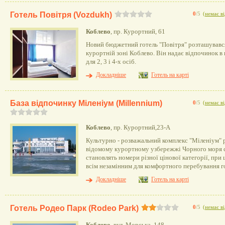
Готель Повітря (Vozdukh)
0
/5
(
немає ві
Коблево
, пр. Курортний, 61
Новий бюджетний готель "Повітря" розташувався 
курортній зоні Коблево. Він надає відпочинок в
для 2, 3 і 4-х осіб.
Докладніше
Готель на карті
База відпочинку Міленіум (Millennium)
0
/5
(
немає ві
Коблево
, пр. Курортний,23-А
Культурно - розважальний комплекс "Міленіум" 
відомому курортному узбережжі Чорного моря 
становлять номери різної цінової категорії, пр
всім незамінним для комфортного перебування г
Докладніше
Готель на карті
Готель Родео Парк (Rodeo Park)
0
/5
(
немає ві
Коблево
, вул. Морська, 148