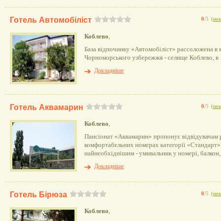
Готель Автомобіліст
0
/5
(
нем
Коблево
,
База відпочинку «Автомобіліст» рассоложена в
Чорноморського узбережжя - селище Коблево, в 1
Докладніше
Готель Аквамарин
0
/5
(
нем
Коблево
,
Пансіонат «Аквамарин» пропонує відвідувачам 
комфортабельних номерах категорії «Стандарт»
найнеобхіднішим - умивальник у номері, балкон, 
Докладніше
Готель Бірюза
0
/5
(
нем
Коблево
,