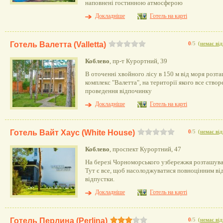
наповнені гостинною атмосферою
Докладніше
Готель на карті
Готель Валетта (Valletta)
0
/5
(
немає від
Коблево
, пр-т Курортний, 39
В оточенні хвойного лісу в 150 м від моря роз
комплекс "Валетта", на території якого все ство
проведення відпочинку
Докладніше
Готель на карті
Готель Вайт Хаус (White House)
0
/5
(
немає від
Коблево
, проспект Курортний, 47
На березі Чорноморського узбережжя розташува
Тут є все, щоб насолоджуватися повноцінним від
відпустки.
Докладніше
Готель на карті
Готель Перлина (Perlina)
0
/5
(
немає від