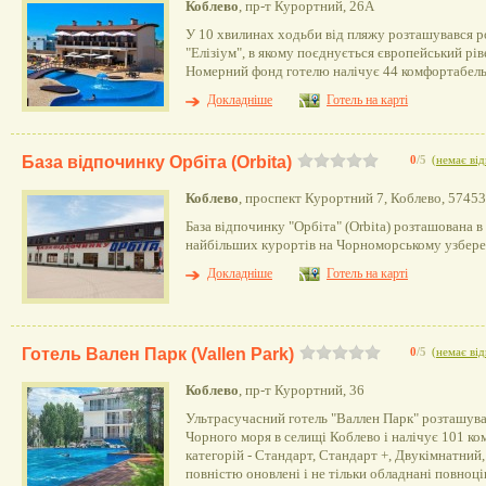
Коблево
, пр-т Курортний, 26А
У 10 хвилинах ходьби від пляжу розташувався р
"Елізіум", в якому поєднується європейський рів
Номерний фонд готелю налічує 44 комфортабельн
Докладніше
Готель на карті
База відпочинку Орбіта (Orbita)
0
/5
(
немає від
Коблево
, проспект Курортний 7, Коблево, 57453
База відпочинку "Орбіта" (Orbita) розташована в
найбільших курортів на Чорноморському узбере
Докладніше
Готель на карті
Готель Вален Парк (Vallen Park)
0
/5
(
немає від
Коблево
, пр-т Курортний, 36
Ультрасучасний готель "Валлен Парк" розташував
Чорного моря в селищі Коблево і налічує 101 к
категорій - Стандарт, Стандарт +, Двукімнатний
повністю оновлені і не тільки обладнані повноці