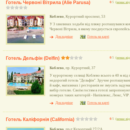
Готель Червоні Вітрила (Alie Parusa)
0
/5
(
немає від
Коблево
, Курортний проспект, 53
У 3 хвилинах ходьби від пляжу розташувався к
Червоні Вітрила, в якому поєднується європейськ
Докладніше
Готель на карті
Готель Дельфін (Delfin)
0
/5
(
немає від
Коблево
, пр. Курортний, 37
У курортному селищі Коблево всього в 40 м від 
недорогий готель "Дельфін". Зручне розташуванн
й кафе, магазинах і ресторанів не змусить заду
вибір готелю. Своїм гостям в готелі запропоную
номерах таких категорій - Напівлюкс, Люкс, VIP
Докладніше
Готель на карті
Готель Каліфорнія (California)
0
/5
(
немає від
Коблево
, пр-т Курортний 27/2А