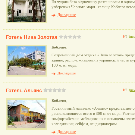
Ця чудова база відпочинку розташована в одном
узбережжя Чорного моря - селище Коблево всього
Докладніше
Готель Нива Золотая
0
/5
(
нем
Коблево
,
Современный дом отдыха «Нива золотая» предс
здание, расположившееся в украинской части ку
100 м. от моря.
Докладніше
Готель Альянс
0
/5
(
нем
Коблево
,
Гостиничный комплекс «Альянс» представляет с
расположившееся всего в 300 м. от моря. Уютны
комфортабельно меблированы и оснащены плазм
холодильник, сейфом, кондиционером.
Докладніше