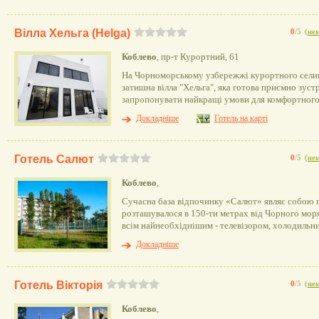
Вілла Хельга (Helga)
0
/5
(
нем
Коблево
, пр-т Курортний, 61
На Чорноморському узбережжі курортного сели
затишна вілла "Хельга", яка готова приємно зустр
запропонувати найкращі умови для комфортного
Докладніше
Готель на карті
Готель Салют
0
/5
(
нем
Коблево
,
Сучасна база відпочинку «Салют» являє собою 
розташувалося в 150-ти метрах від Чорного мор
всім найнеобхіднішим - телевізором, холодильни
Докладніше
Готель Вікторія
0
/5
(
нем
Коблево
,