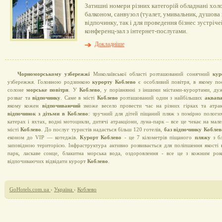
Затишні номери різних категорій обладнані хол
балконом, санвузол (туалет, умивальник, душова к
відпочинку, так і для проведення бізнес зустріч
конференц-зал з інтернет-послугами.
Докладніше
Чорноморському узбережжі
Миколаївської області розташований сонячний
кур
узбережжя. Головною родзинкою
курорту Коблево
є особливий повітря, в якому по
солоне
морське повітря
. У
Коблево
, у порівнянні з іншими містами-курортами, ду
розваг та
відпочинку
. Саме в місті
Коблево
розташований один з найбільших
аквапа
якому кожен
відпочиваючий
зможе весело провести час на різних гірках та атрак
відпочинок з дітьми в Коблево
: зручний для дітей піщаний пляж з помірно пологи
катерах і яхтах, водні мотоцикли, дитячі атракціони, луна-парк – все це чекає на м
місті
Коблево
. До послуг туристів надається більш 120 готелів,
баз відпочинку Кобле
економ до VIP — котеджів.
Курорт Коблево
- це 7 кілометрів піщаного
пляжу
з бл
заповідною територією. Інфраструктура активно розвивається для поліпшення якості
парк, ласкаве сонце, блакитна морська вода, оздоровлення - все це з кожним ро
відпочиваючих відвідати курорт
Коблево
.
GoHotels.com.ua
›
Україна
›
Коблево