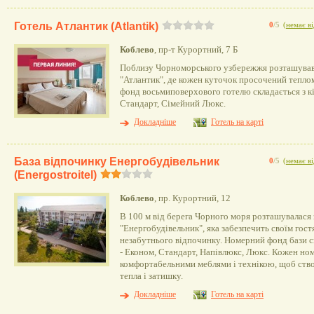
Готель Атлантик (Аtlantik)
0
/5
(
немає ві
Коблево
, пр-т Курортний, 7 Б
Поблизу Чорноморського узбережжя розташував
"Атлантик", де кожен куточок просочений тепло
фонд восьмиповерхового готелю складається з кі
Стандарт, Сімейний Люкс.
Докладніше
Готель на карті
База відпочинку Енергобудівельник
0
/5
(
немає ві
(Energostroitel)
Коблево
, пр. Курортний, 12
В 100 м від берега Чорного моря розташувалася
"Енергобудівельник", яка забезпечить своїм гост
незабутнього відпочинку. Номерний фонд бази ск
- Економ, Стандарт, Напівлюкс, Люкс. Кожен но
комфортабельними меблями і технікою, щоб ст
тепла і затишку.
Докладніше
Готель на карті