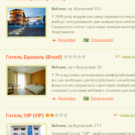
Коблево
, пр. Курортний 33/1
У 2009 році відкрив свої двері першим гостям р
який до сьогоднішнього дня залишається улюбле
Складається готель з просторих номерів категор
Апартаменти.
Докладніше
Готель на карті
Готель Бразиль (Brazil)
0
/5
(
немає ві
Коблево
, пр-т Курортний, 1Б
У 30 м від пляжу розташувався комфортабельний 
все, що необхідно для безтурботного і незабут
фонд готелю складається з просторих номерів ка
оснащені сучасними меблями і технікою для пов
Докладніше
Готель на карті
Готель VIP (VIP)
0
/5
(
немає від
Коблево
, пр.Курортний, 27/1
Затишний готель "VIP" , який розташований на 