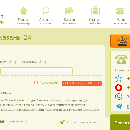
Главная
Анонсы и
Каталог
Отдых с
Наши
страница
события
гостиниц
GoHotels
контакты
оказаны 24
тингу
по звездам
Время раб
0
/5
(
нет отзывов
)
от
UAH 600
до
UAH 1000
овича, 27
3
ль "Атлант" является одной из жемчужин архитектуры города.
ожение в центре города, рядом с достопримечательностями
g
ативным и торговым центрами позволяет посетителям экономить своё
Отель на карте
Есть свободные номера
Поиск о