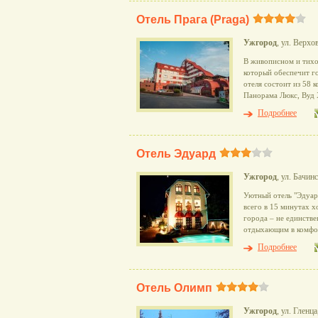
Отель Прага (Praga)
Ужгород
, ул. Верхо
В живописном и тихо
который обеспечит г
отеля состоит из 58 
Панорама Люкс, Вуд 
Подробнее
Отель Эдуард
Ужгород
, ул. Бачин
Уютный отель "Эдуар
всего в 15 минутах х
города – не единстве
отдыхающим в комфор
Подробнее
Отель Олимп
Ужгород
, ул. Гленца