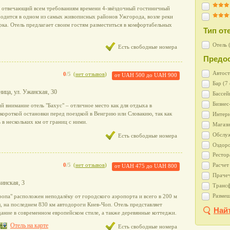
 отвечающий всем требованиям времени 4-звёздочный гостиничный
ходится в одном из самых живописных районов Ужгорода, возле реки
ка. Отель предлагает своим гостям разместиться в комфортабельных
Тип от
Отель 
Есть свободные номера
Предос
Автост
0
/5
(
нет отзывов
)
от
UAH 500
до
UAH 900
Бар (7
ница, ул. Ужанская, 30
Бассей
Бизнес
 внимание отель "Бахус" – отличное место как для отдыха в
я короткой остановки перед поездкой в Венгрию или Словакию, так как
Интерн
 в нескольких км от границ с ними.
Магази
Обслуж
Есть свободные номера
Оздоро
Рестор
Расчет
0
/5
(
нет отзывов
)
от
UAH 475
до
UAH 800
Прачеч
винская, 3
Трансф
Размещ
опа" расположен неподалёку от городского аэропорта и всего в 200 м
, на последнем 830 км автодороги Киев-Чоп. Отель представляет
Най
ание в современном европейском стиле, а также деревянные коттеджи.
Отель на карте
Есть свободные номера