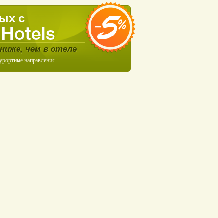
ых с
ниже, чем в отеле
курортные направления