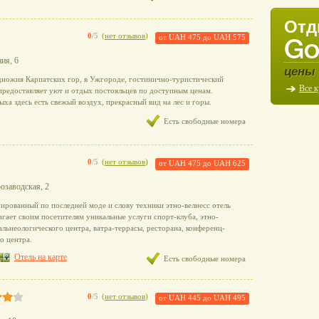
Отд
0
/5
(
нет отзывов
)
от
UAH 475
до
UAH 575
ния, 6
цены 
ножия Карпатских гор, в Ужгороде, гостинично-туристический
Все 
предоставляет уют и отдых постояльцев по доступным ценам.
а здесь есть свежый воздух, прекрасный вид на лес и горы.
Есть свободные номера
0
/5
(
нет отзывов
)
от
UAH 475
до
UAH 625
розаводская, 2
ированный по последней моде и слову техники этно-велнесс отель
гает своим посетителям уникальные услуги спорт-клуба, этно-
альнеологического центра, ватра-террасы, ресторана, конференц-
о центра.
Отель на карте
Есть свободные номера
0
/5
(
нет отзывов
)
от
UAH 445
до
UAH 495