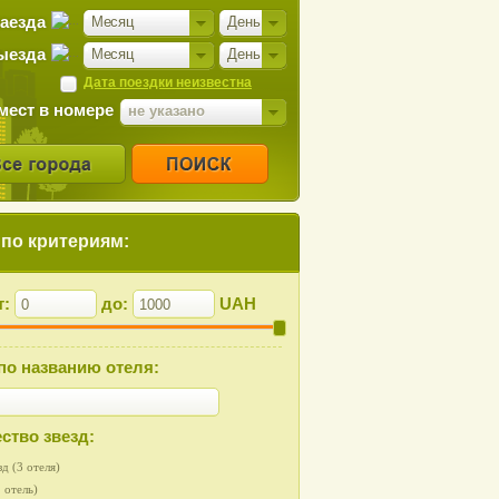
заезда
Месяц
День
ыезда
Месяц
День
Дата поездки неизвестна
мест в номере
не указано
 по критериям:
т:
до:
UAH
по названию отеля:
ство звезд:
зд (3 отеля)
 отель)