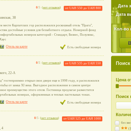
Дата 
0
/5
(
нет отзывов
)
от
UAH 550
до
UAH 800
Дата в
винская, 38
м месте Карпатских гор расположился роскошный отель "Прага",
Кол-во 
остям достойные условия для беззаботного отдыха. Номерной фонд
комфортабельных номеров категорий - Стандарт, Бизнес, Полулюкс,
Хаус
Отель на карте
Есть свободные номера
Поиск
0
/5
(
нет отзывов
)
от
UAH 535
до
UAH 550
ского, 22-А
Цена о
д" гостеприимно открыл свои двери еще в 1998 году, и расположился
отьбы от замка XІ века. Выгодное расположение в самом центре
нное преимущество этого отеля. Гостиница предлагае разместится
табельных номерах, оформленных в теплых пастельных тонах.
Поиск 
Отель на карте
Есть свободные номера
Количе
0
/5
(
нет отзывов
)
от
UAH 525
до
UAH 1000
без зве
, 4
(1