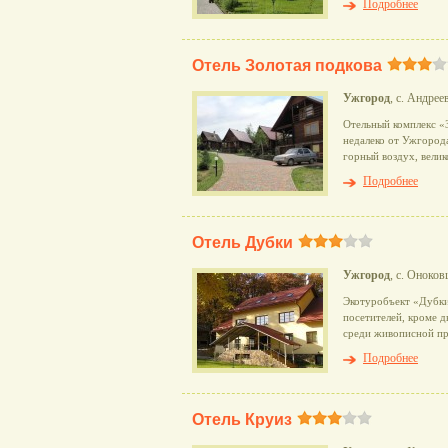
Подробнее
Отель Золотая подкова
Ужгород
, с. Андрее
Отельный комплекс «
недалеко от Ужгород
горный воздух, вели
Подробнее
Отель Дубки
Ужгород
, с. Оноко
Экотуробъект «Дубки
посетителей, кроме д
среди живописной пр
Подробнее
Отель Круиз