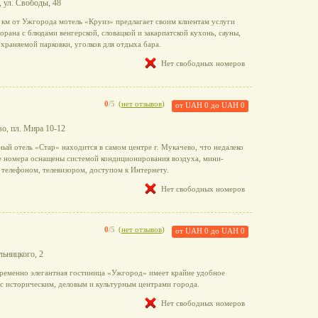
, ул. Свободы, 48
 км от Ужгорода мотель «Круиз» предлагает своим клиентам услуги
орана с блюдами венгерской, словацкой и закарпатской кухонь, сауны,
охраняемой парковки, уголков для отдыха бара.
Нет свободных номеров
0
/5
(
нет отзывов
)
от
UAH 0
до
UAH 0
во, пл. Мира 10-12
ый отель «Стар» находится в самом центре г. Мукачево, что недалеко
 номера оснащены системой кондиционирования воздуха, мини-
 телефоном, телевизором, доступом к Интернету.
Нет свободных номеров
0
/5
(
нет отзывов
)
от
UAH 0
до
UAH 0
льницкого, 2
ременно элегантная гостиница «Ужгород» имеет крайне удобное
с историческим, деловым и культурным центрами города.
Нет свободных номеров