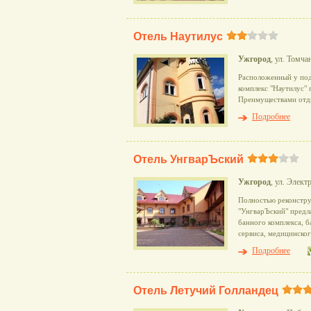
Отель Наутилус
Ужгород
, ул. Томча
Расположенный у под
комплекс "Наутилус" 
Преимуществами отдых
Подробнее
Отель УнгварЪский
Ужгород
, ул. Элект
Полностью реконстру
"УнгварЪский" предла
банного комплекса, б
сервиса, медицинског
Подробнее
Отель Летучий Голландец