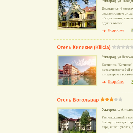
Ужгород
, ул. Побед
Изысканный 4-звёздо
архитектурном стиле
обслуживания, стиль
других отелей.
Подробнее
Отель Киликия (Kilicia)
Ужгород
, ул.Детска
Гостиница "Киликия"
представляет собой со
интерьером в восточн
Подробнее
Отель Богольвар
Ужгород
, с. Антало
Расположенный в нес
благоустроенную тер
парк, живой уголок, 