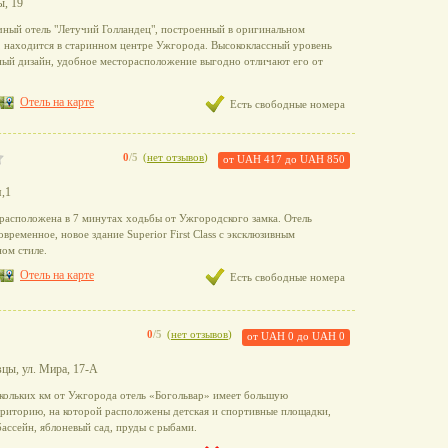
ы, 19
чный отель "Летучий Голландец", построенный в оригинальном
, находится в старинном центре Ужгорода. Высококлассный уровень
ный дизайн, удобное месторасположение выгодно отличают его от
Отель на карте
Есть свободные номера
0
/5
(
нет отзывов
)
от
UAH 417
до
UAH 850
я,1
 расположена в 7 минутах ходьбы от Ужгородского замка. Отель
временное, новое здание Superior First Class с эксклюзивным
ом стиле.
Отель на карте
Есть свободные номера
0
/5
(
нет отзывов
)
от
UAH 0
до
UAH 0
вцы, ул. Мира, 17-А
кольких км от Ужгорода отель «Богольвар» имеет большую
риторию, на которой расположены детская и спортивные площадки,
бассейн, яблоневый сад, пруды с рыбами.