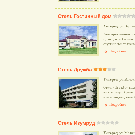
Отель Гостинный дом
Ужгород
, ул. Верхо
Комфортабельный оте
границей со Словаки
спутниковым телевид
Подробнее
Отель Дружба
Ужгород
, ул. Высок
Отель «Дружба» нахо
зоны города. К услуг
конференц-зал, кафе,
Подробнее
Отель Изумруд
Ужгород
, ул. Малок