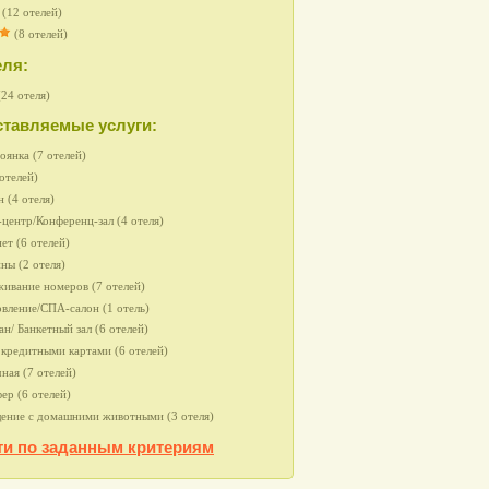
(12 отелей)
(8 отелей)
еля:
(24 отеля)
тавляемые услуги:
оянка (7 отелей)
 отелей)
н (4 отеля)
-центр/Конференц-зал (4 отеля)
ет (6 отелей)
ны (2 отеля)
ивание номеров (7 отелей)
вление/СПА-салон (1 отель)
ан/ Банкетный зал (6 отелей)
 кредитными картами (6 отелей)
ная (7 отелей)
ер (6 отелей)
ение с домашними животными (3 отеля)
ти по заданным критериям