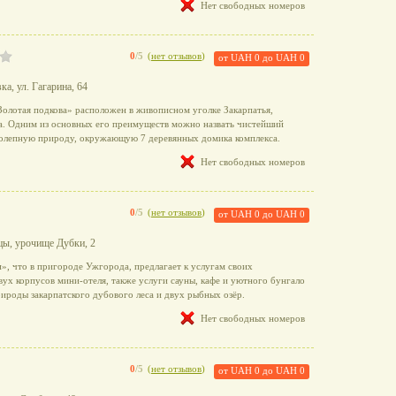
Нет свободных номеров
0
/5
(
нет отзывов
)
от
UAH 0
до
UAH 0
вка, ул. Гагарина, 64
Золотая подкова» расположен в живописном уголке Закарпатья,
а. Одним из основных его преимуществ можно назвать чистейший
колепную природу, окружающую 7 деревянных домика комплекса.
Нет свободных номеров
0
/5
(
нет отзывов
)
от
UAH 0
до
UAH 0
вцы, урочище Дубки, 2
», что в пригороде Ужгорода, предлагает к услугам своих
вух корпусов мини-отеля, также услуги сауны, кафе и уютного бунгало
ироды закарпатского дубового леса и двух рыбных озёр.
Нет свободных номеров
0
/5
(
нет отзывов
)
от
UAH 0
до
UAH 0