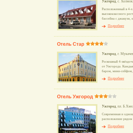
Ужгород
, с. Холмок
Расположенный в 4-х
высококлассного рест
бассейна с джакузи, 
Подробнее
Отель Стар
Ужгород
, г. Мукаче
Роскошный 4-звёздочн
от Ужгорода. Каждые
баром, мини-сейфом,
Подробнее
Отель Ужгород
Ужгород
, пл. Б.Хме
Современная и однов
расположение рядом 
Подробнее