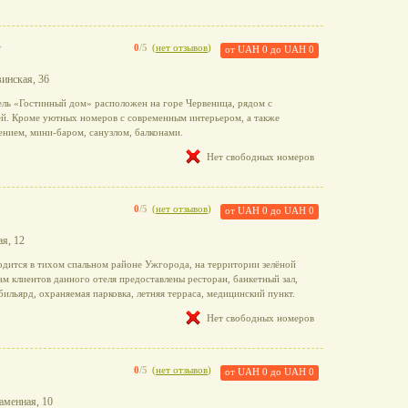
0
/5
(
нет отзывов
)
от
UAH 0
до
UAH 0
винская, 36
ль «Гостинный дом» расположен на горе Червеница, рядом с
ей. Кроме уютных номеров с современным интерьером, а также
ением, мини-баром, санузлом, балконами.
Нет свободных номеров
0
/5
(
нет отзывов
)
от
UAH 0
до
UAH 0
ая, 12
дится в тихом спальном районе Ужгорода, на территории зелёной
ам клиентов данного отеля предоставлены ресторан, банкетный зал,
 бильярд, охраняемая парковка, летняя терраса, медицинский пункт.
Нет свободных номеров
0
/5
(
нет отзывов
)
от
UAH 0
до
UAH 0
аменная, 10