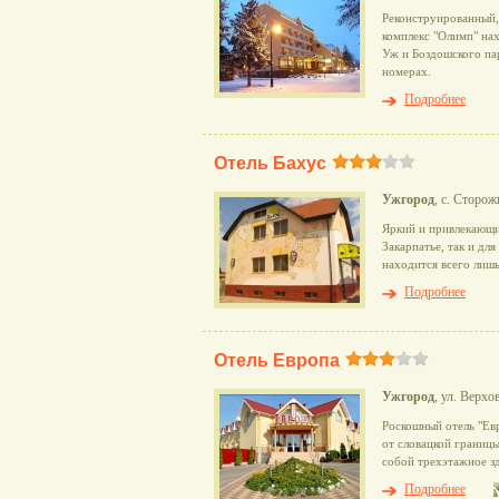
Реконструированный,
комплекс "Олимп" на
Уж и Боздошского пар
номерах.
Подробнее
Отель Бахус
Ужгород
, с. Сторож
Яркий и привлекающий
Закарпатье, так и дл
находится всего лишь
Подробнее
Отель Европа
Ужгород
, ул. Верхо
Роскошный отель "Евр
от словацкой границы
собой трехэтажное зд
Подробнее