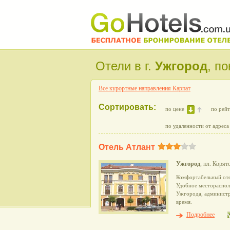
Отели в г.
Ужгород
, п
Все курортные направления Карпат
Сортировать:
по цене
по рей
по удаленности от адреса
Отель Атлант
Ужгород
, пл. Корят
Комфортабельный оте
Удобное местораспол
Ужгорода, администр
время.
Подробнее