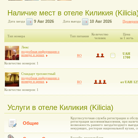
Наличие мест в отеле Киликия (Kilicia
Дата заезда
Дата выезда
Проверить
Количество
Цена
Тип номера
Тип питания
человек
за 1 ночь
Люкс
подробная информация о
UAH
номере и ценах
RO
1700
Количество номеров: 1
Стандарт трехместный
подробная информация о
номере и ценах
RO
от UAH 12
Количество номеров: 1
Услуги в отеле Киликия (Kilicia)
Круглосуточная служба регистрации и обслу
регистрация заселения/выселения, при нали
Общие
возможность раннего заезда/позднего выезда
некурящих, ресторан национальной кухни, с
Бассейн, русская баня