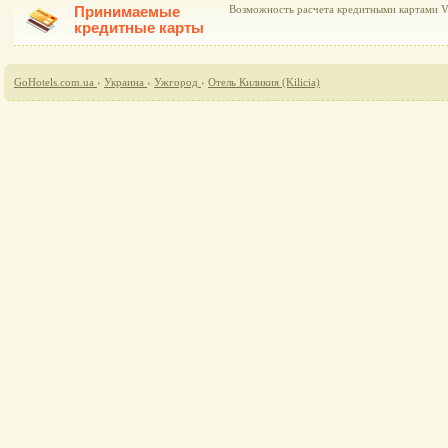
Принимаемые
Возможность расчета кредитными картами Vi
кредитные карты
GoHotels.com.ua
›
Украина
›
Ужгород
›
Отель Киликия (Kilicia)