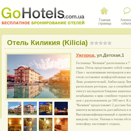
Главная
Анонсы
страница
событ
Отель Киликия (Kilicia)
Ужгород
,
ул.Детская,1
Гостиница "Киликия" расположена в 7
замка. Отель представляет собой совре
Class с эксклюзивным интерьером в в
отеля составляют комфортабельные ном
Люкс романтический, Амбассадор Люкс
расположен ресторан, где в спокойно
смогут насладиться блюдами национал
незабываемо и ярко семейное торжест
зале с расположением до 160 мест. К
"Киликия" предоставляет 2 русские ба
имеется возможность расслабиться и н
Высококвалифицированный и приветли
каждому гостю. Уютная и теплая обст
атмосферу настоящего отдыха.