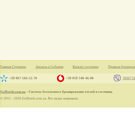
Главная Страница
Анонсы и События
Каталог гостиниц
Правила брониро
+38 067 166-52-70
+38 050 548-46-06
380671
GoHotels.com.ua
- Система бесплатного бронирования отелей и гостиниц.
© 2011 - 2026 GoHotels.com.ua. Все права защищены.